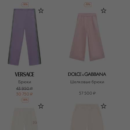
-
30
%
-
30
%
Брюки
Шелковые брюки
43 950 ₽
57 500 ₽
30 750 ₽
-
30
%