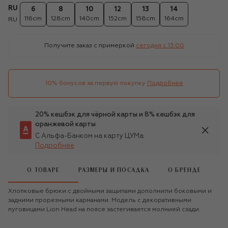
RU
6
8
10
12
13
14
116cm
128cm
140cm
152cm
158cm
164cm
RU
Получите заказ с примеркой
сегодня c 13:00
10% бонусов за первую покупку
Подробнее
20% кешбэк для чёрной карты и 8% кешбэк для
оранжевой карты
С Альфа-Банком на карту ЦУМа
Подробнее
О ТОВАРЕ
РАЗМЕРЫ И ПОСАДКА
О БРЕНДЕ
Хлопковые брюки с двойными защипами дополнили боковыми и
задними прорезными карманами. Модель с декоративными
пуговицами Lion Head на поясе застегивается молнией сзади.