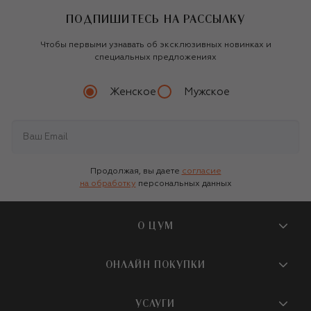
ПОДПИШИТЕСЬ НА РАССЫЛКУ
Чтобы первыми узнавать об эксклюзивных новинках и
специальных предложениях
Женское
Мужское
Продолжая, вы даете
согласие
на обработку
персональных данных
О ЦУМ
О магазине
ОНЛАЙН ПОКУПКИ
Новости и события
Вопросы и ответы
УСЛУГИ
Бутики и ПВЗ ЦУМ