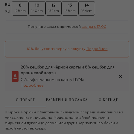
RU
8
10
12
13
14
128cm
140cm
152cm
158cm
164cm
RU
Получите заказ с примеркой
завтра c 17:00
10% бонусов за первую покупку
Подробнее
20% кешбэк для чёрной карты и 8% кешбэк для
оранжевой карты
С Альфа-Банком на карту ЦУМа
Подробнее
О ТОВАРЕ
РАЗМЕРЫ И ПОСАДКА
О БРЕНДЕ
Широкие брюки с бантовыми складками спереди выполнили из
микса хлопка и лиоцелла. Модель на потайной молнии и
фирменной пуговице дополнили двумя карманами по бокам и
парой листочек сзади.