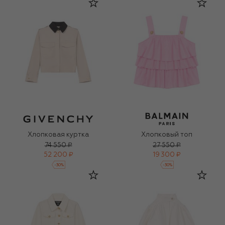
Хлопковая куртка
Хлопковый топ
74 550 ₽
27 550 ₽
52 200 ₽
19 300 ₽
-
30
%
-
30
%