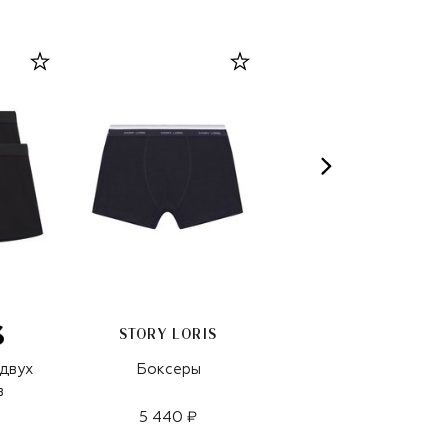
STORY LORIS
 двух
Боксеры
Комплект из двух
в
боксеров
5 440 ₽
5 980 ₽