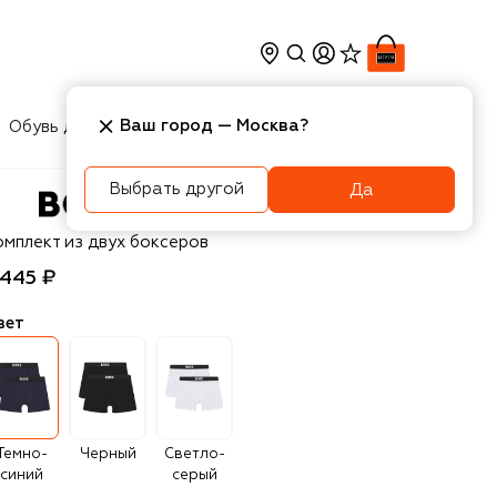
Ваш город —
Москва
?
Обувь для мальчиков
Игрушки
Аксесcуары
Выбрать другой
Да
OSS
омплект из двух боксеров
 445 ₽
вет
Темно-
Черный
Светло-
синий
серый