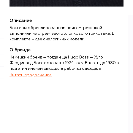
Описание
Боксеры с брендированным поясом-резинкой
выполнили из стрейчевого хлопкового трикотажа. В
комплекте – две аналогичных модели.
О бренде
Немецкий бренд — тогда еще Hugo Boss — Хуго
Фердинанд Босс основал в 1924 году. Вплоть до 1980-х
под этим именем выходила рабочая одежда, а
впоследствии готовые мужские костюмы, пока под
Читать продолжение
влиянием времени ассортимент не был существенно
расширен: в мужской коллекции появились менее
формальные вещи для мужчин, открылась женская
линия, появился первый одноименный парфюм.
Новая большая глава в истории бренда началась в 2022
году, когда после глобального ребрендинга основная
линия Boss превратилась в отдельный бренд с фокусом
на качественную повседневную одежду в стиле smart
casual.