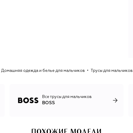
Новый Boss — это качественные современные
материалы, актуальные силуэты и сдержанная цветовая
гамма, в которой преобладают базовые природные
оттенки. В коллекции для мужчин и женщин, построенные
вокруг костюмов, обязательно входят свитеры и
пуловеры тонкой вязки, джинсы и рубашки, а также
кожаная обувь и аксессуары: минималистичные сумки,
универсальные туфли, лоферы и кеды, ремни, перчатки и
солнцезащитные очки.
Домашняя одежда и белье для мальчиков
Трусы для мальчиков
Все трусы для мальчиков
BOSS
ПОХОЖИЕ МОДЕЛИ