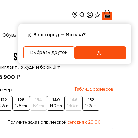
Ваш город —
Москва
?
Обувь для мальчиков
Игрушки
Аксесcуары
Выбрать другой
Да
asha Kim
мплект из худи и брюк Jim
8 900 ₽
азмер
Таблица размеров
122
128
134
140
146
152
122cm
128cm
134cm
140cm
146cm
152cm
Получите заказ с примеркой
сегодня c 20:00