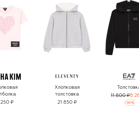
ELEVENTY
опковая
Хлопковая
Толстовк
тболка
толстовка
11 800 ₽
8 2
 250 ₽
21 850 ₽
-
30
%