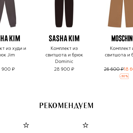
кт из худи и
Комплект из
Комплект 
юк Jim
свитшота и брюк
свитшота и 
Dominic
 900 ₽
28 900 ₽
26 600 ₽
18 
-
30
%
РЕКОМЕНДУЕМ