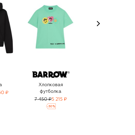
ELEVENTY
а
Хлопковая
Хлопковое поло
футболка
60 ₽
16 350 ₽
7 450 ₽
5 215 ₽
-
30
%