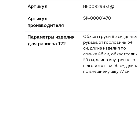
Артикул
HE00929873
Артикул
SK-00001470
производителя
Параметры изделия
Обхват груди 85 см, длина
рукава от горловины 54
для размера 122
см, длина изделия по
спинке 46 см, обхват тали
55 см, длина внутреннего
шагового шва 56 см, длин
по внешнему шву 77 см.