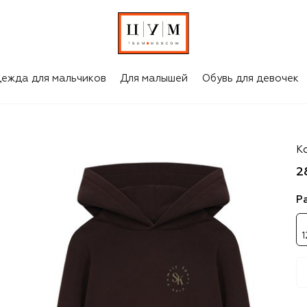
ежда для мальчиков
Для малышей
Обувь для девочек
S
Ко
2
Р