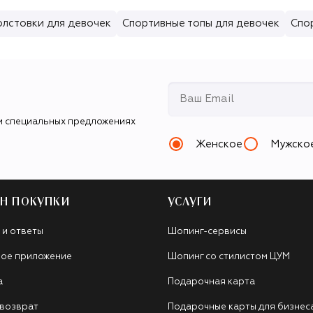
олстовки для девочек
Спортивные топы для девочек
Спо
и специальных предложениях
Женское
Мужско
Н ПОКУПКИ
УСЛУГИ
 и ответы
Шопинг-сервисы
ое приложение
Шопинг со стилистом ЦУМ
а
Подарочная карта
 возврат
Подарочные карты для бизнес