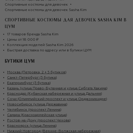
Спортивные костюмы для девочек
Спортивные костюмы для девочек Sasha Kim
СПОРТИВНЫЕ КОСТЮМЫ ДЛЯ ДЕВОЧЕК SASHA KIM
В
ЦУМ
17
товаров
бренда
Sasha Kim
Цены от
18 000 ₽
Коллекция моделей
Sasha Kim
2026
Быстрая доставка по адресу или в бутики ЦУМ
БУТИКИ ЦУМ
Москва (Петровка, 2 + 5 бутиков)
Санкт-Петербург (3 бутика)
Екатеринбург (3 бутика)
Казань (улица Право-Булачная и улица Сибгата Хакима)
Краснодар (Кубанская набережная и улица Дальняя)
Сочи (Олимпийский проспект и улица Орджоникидзе)
Новосибирск (улица Державина)
Челябинск (проспект Ленина)
Самара (Красноармейская улица)
Ростов-на-Дону (проспект Чехова)
Красноярск (улица Ленина)
Нижний Новгород (Верхне-Волжская набережная)