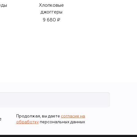
еды
Хлопковые
Хлопковые шорты
джоггеры
8 470 ₽
5 930 ₽
9 680 ₽
-
30
%
Продолжая, вы даете
согласие на
е
обработку
персональных данных