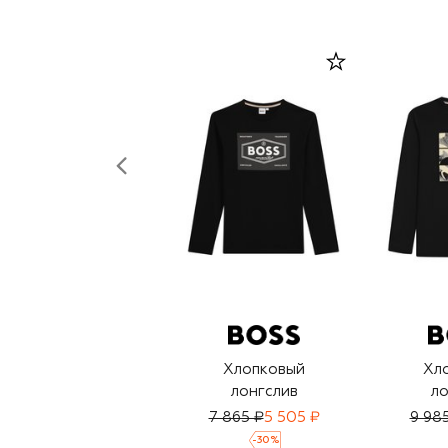
Хлопковый
Хл
лонгслив
ло
7 865 ₽
5 505 ₽
9 98
-
30
%