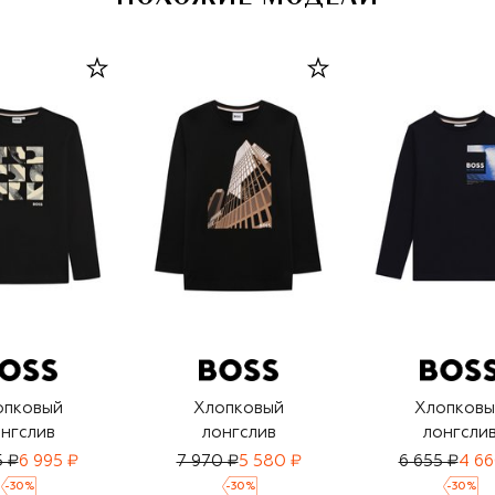
опковый
Хлопковый
Хлопковы
нгслив
лонгслив
лонгсли
5 ₽
6 995 ₽
7 970 ₽
5 580 ₽
6 655 ₽
4 66
-
30
%
-
30
%
-
30
%