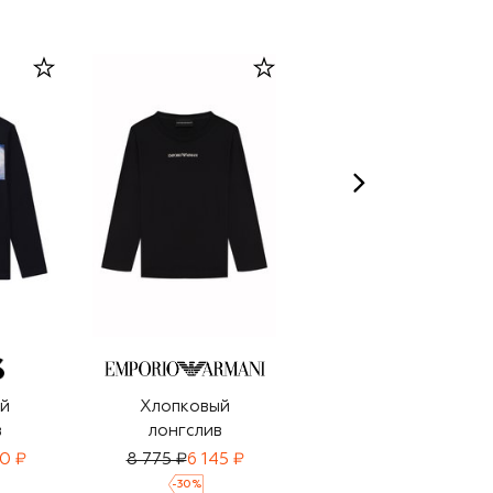
й
Хлопковый
Хлопковый
в
лонгслив
лонгслив
0 ₽
8 775 ₽
6 145 ₽
7 370 ₽
-
30
%