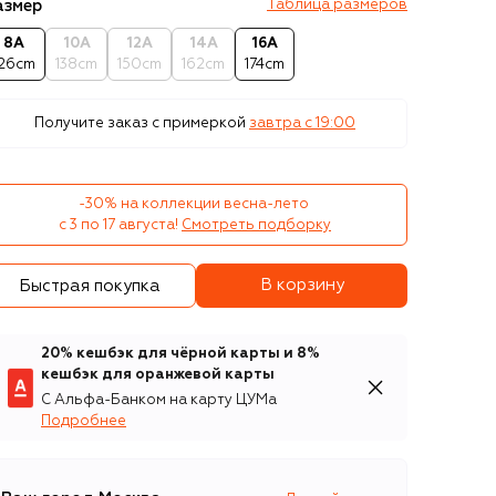
азмер
Таблица размеров
8A
10A
12A
14A
16A
126cm
138cm
150cm
162cm
174cm
Получите заказ с примеркой
завтра c 19:00
-30% на коллекции весна-лето 

с 3 по 17 августа!
Смотреть подборку
В корзину
Быстрая покупка
20% кешбэк для чёрной карты и 8%
кешбэк для оранжевой карты
С Альфа-Банком на карту ЦУМа
Подробнее