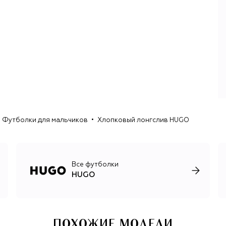
переосмысленная классика пересекается с элементами
уличной и спортивной моды. Женская и мужская линии
состоят из худи и футболок с фотопринтами, рубашек с
крупными лого-паттернами и брючных костюмов с
низким градусом формальности.
На протяжении всей своей истории команда Hugo
проявляет внимание к молодежной культуре, новым
веяниям в музыке и искусстве. Бренд сотрудничает с
музыкантами и художниками, которые создают для
коллекций уникальные принты, выпускает совместные
коллекции со стритвир-брендами и NFT-проектами.
Футболки для мальчиков
Хлопковый лонгслив HUGO
Все футболки
HUGO
ПОХОЖИЕ МОДЕЛИ