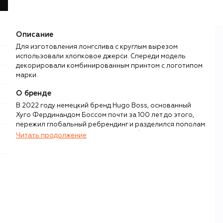
Описание
Для изготовления лонгслива с круглым вырезом
использовали хлопковое джерси. Спереди модель
декорировали комбинированным принтом с логотипом
марки.
О бренде
В 2022 году немецкий бренд Hugo Boss, основанный
Хуго Фердинандом Боссом почти за 100 лет до этого,
пережил глобальный ребрендинг и разделился пополам:
все костюмы и сдержанный гардероб в стиле smart
Читать продолжение
casual отошли новому самостоятельному бренду Boss, а
бывшая «молодежная» линия, открытая еще в 1986-м,
превратилась в смелый и актуальный бренд Hugo,
ориентированный на людей с более свободным стилем и
представлениями о жизни.
От строгого собрата Hugo отличается легким и
расслабленным кроем, яркой палитрой цветов и
заметными издалека принтами. В коллекциях