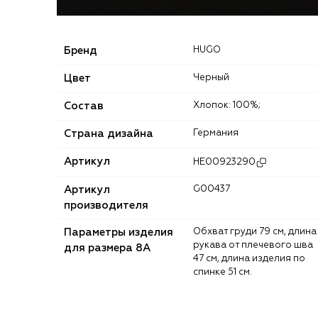
Бренд
HUGO
Цвет
Черный
Состав
Хлопок: 100%;
Страна дизайна
Германия
Артикул
HE00923290
Артикул
G00437
производителя
Параметры изделия
Обхват груди 79 см, длина
рукава от плечевого шва
для размера 8A
47 см, длина изделия по
спинке 51 см.