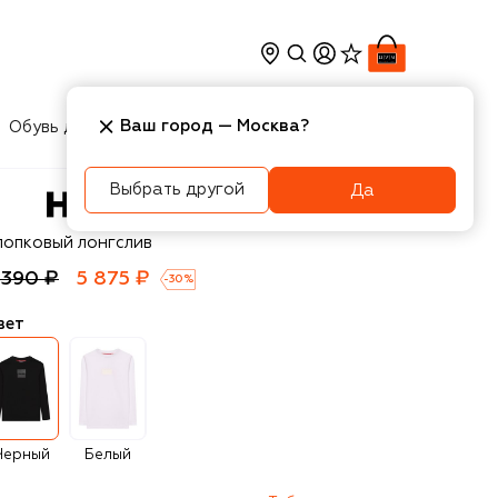
Ваш город —
Москва
?
Обувь для мальчиков
Игрушки
Аксесcуары
Выбрать другой
Да
UGO
лопковый лонгслив
 390 ₽
5 875 ₽
-
30
%
вет
Черный
Белый