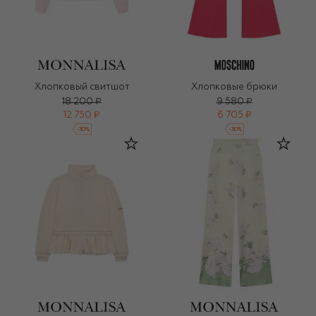
Хлопковый свитшот
Хлопковые брюки
18 200 ₽
9 580 ₽
12 750 ₽
6 705 ₽
-
30
%
-
30
%