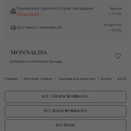
Примерка в одном из 6 пунктов выдачи
Завтра
Подробнее
c 17:00
10 августа
Доставка с примеркой
c 10:00
Добавить в любимые бренды
Главная
Детские товары
Одежда для девочек
Шубы
Шуба и
ВСЕ ТОВАРЫ MONNALISA
ВСЕ ШУБЫ MONNALISA
ВСЕ ШУБЫ