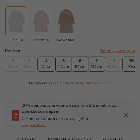
Белый
Розовый
Бежевый
Размер
Таблица размеров
2
3
4
5
6
7
8
10
92cm
98cm
104cm
110cm
116cm
122cm
128cm
140cm
Получите заказ с примеркой
завтра c 17:00
20% кешбэк для чёрной карты и 8% кешбэк для
оранжевой карты
С Альфа-Банком на карту ЦУМа
Подробнее
О ТОВАРЕ
РАЗМЕРЫ И ПОСАДКА
О БРЕНДЕ