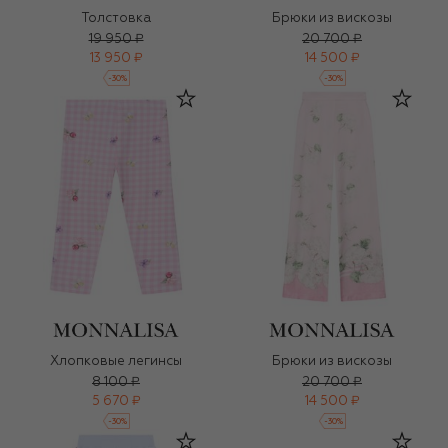
Толстовка
Брюки из вискозы
19 950 ₽
20 700 ₽
13 950 ₽
14 500 ₽
-
30
%
-
30
%
Хлопковые легинсы
Брюки из вискозы
8 100 ₽
20 700 ₽
5 670 ₽
14 500 ₽
-
30
%
-
30
%