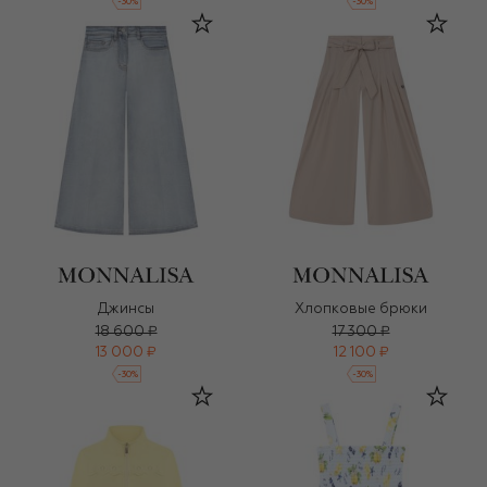
-
30
%
-
30
%
Джинсы
Хлопковые брюки
18 600 ₽
17 300 ₽
13 000 ₽
12 100 ₽
-
30
%
-
30
%