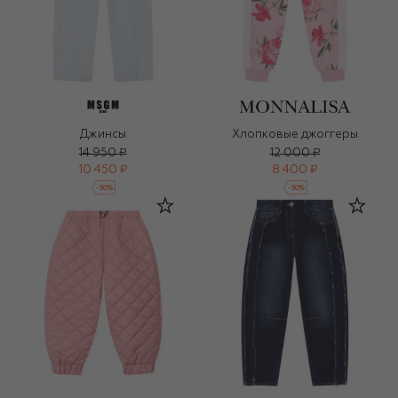
Джинсы
Хлопковые джоггеры
14 950 ₽
12 000 ₽
10 450 ₽
8 400 ₽
-
30
%
-
30
%