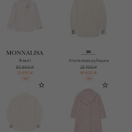
Жакет
Хлопковая рубашка
30 900 ₽
23 700 ₽
21 650 ₽
16 600 ₽
-
30
%
-
30
%