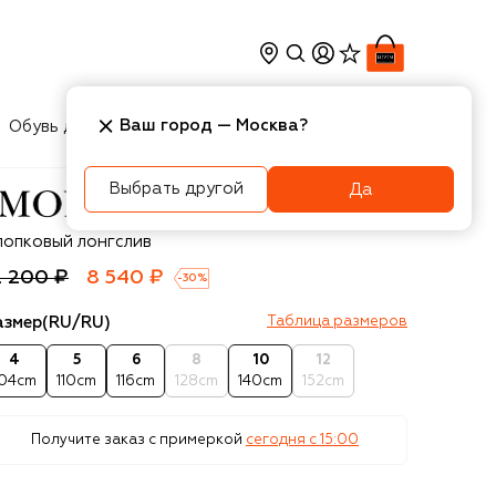
Ваш город —
Москва
?
Обувь для мальчиков
Игрушки
Аксесcуары
Выбрать другой
Да
onnalisa
лопковый лонгслив
2 200 ₽
8 540 ₽
-
30
%
азмер
(RU/RU)
Таблица размеров
4
5
6
8
10
12
104cm
110cm
116cm
128cm
140cm
152cm
Получите заказ с примеркой
сегодня c 15:00