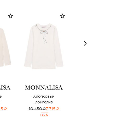
й
Хлопковый
Хлопковый
в
лонгслив
лонгслив
15 ₽
10 450 ₽
7 315 ₽
9 600 ₽
6 720 ₽
-
30
%
-
30
%