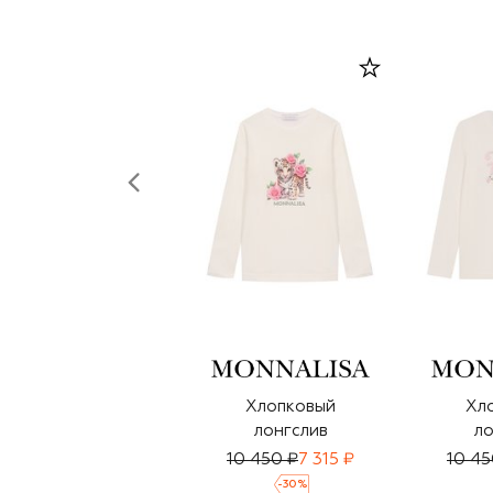
Хлопковый
Хл
лонгслив
ло
10 450 ₽
7 315 ₽
10 45
-
30
%