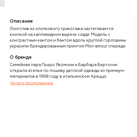
Описание
Лонгслив из хлопкового трикотажа застегивается
кнопкой на каплевидном вырезе сзади. Модель с
контрастным кантом и бантом вдоль круглой горловины
украсили брендированным принтом Mon amour спереди.
О бренде
Семейная пара Пьеро Якомони и Барбара Берточчи
открыла ателье по пошиву детской одежды из премиум-
материалов в 1968 году в итальянском Ареццо.
Прорабатывая каждую деталь и добиваясь
Читать продолжение
безупречного качества изделий, супруги не забывали и о
привлекательном для самих детей дизайне — благодаря
этим характеристикам их бренд Monnalisa из локального
вскоре превратился в мировой.
В современной коллекции Monnalisa доступен
полноценный гардероб для девочек и мальчиков с
младенчества до 16 лет. Главная задача дизайнеров —
предоставить детям широкий выбор вещей, в которых