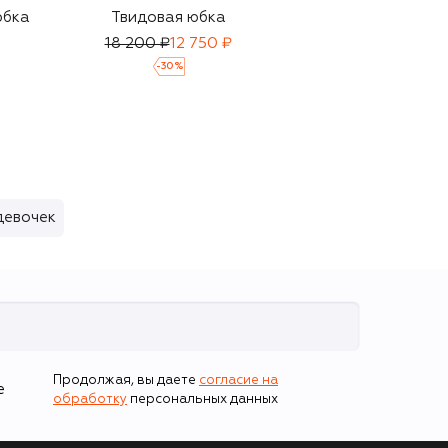
юбка
Твидовая юбка
Кардиган
18 200 ₽
12 750 ₽
20 850 ₽
14 600 ₽
-
30
%
-
30
%
девочек
Продолжая, вы даете
согласие на
е
обработку
персональных данных