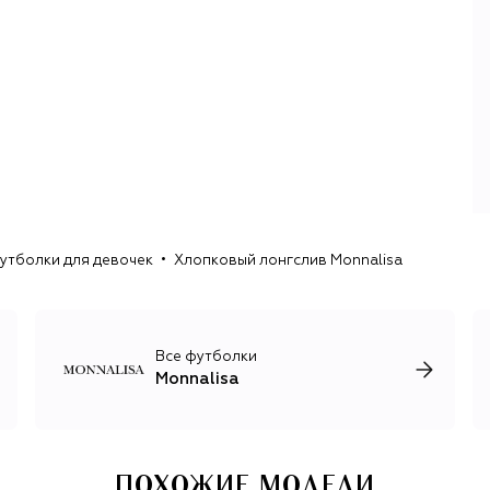
можно комфортно и уверенно демонстрировать
окружающим свою индивидуальность. Нежные и
романтичные коллекции, вдохновленные сказочными
мирами, полны ярких артистичных вещей, украшенных
замысловатыми вышивками, принтами, кружевом и
рюшами. Цветовая гамма охватывает всю палитру — от
пастельных до сочных фруктовых оттенков.
Несмотря на яркую декоративность, в коллекции можно
найти все необходимые элементы школьной формы,
повседневные футболки и джинсы, утепленные зимние
куртки, демисезонные пальто и тренчи классического
утболки для девочек
Хлопковый лонгслив Monnalisa
кроя. Отдельного внимания достойна линия
аксессуаров для девочек, куда входят солнцезащитные
очки, ободки и внушительная коллекция мини-сумок
актуальных взрослых силуэтов.
Все футболки
Monnalisa
ПОХОЖИЕ МОДЕЛИ