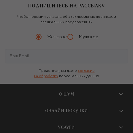
ПОДПИШИТЕСЬ НА РАССЫЛКУ
Чтобы первыми узнавать об эксклюзивных новинках и
специальных предложениях
Женское
Мужское
Продолжая, вы даете
согласие
на обработку
персональных данных
О ЦУМ
О магазине
ОНЛАЙН ПОКУПКИ
Новости и события
Вопросы и ответы
УСЛУГИ
Бутики и ПВЗ ЦУМ