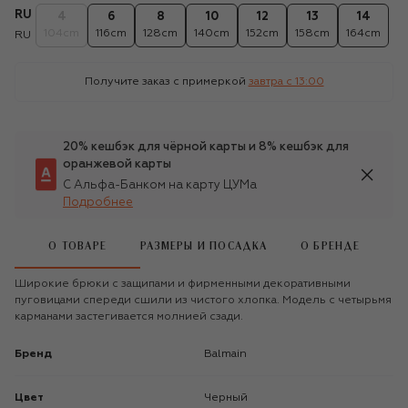
RU
4
6
8
10
12
13
14
104cm
116cm
128cm
140cm
152cm
158cm
164cm
RU
Получите заказ с примеркой
завтра c 13:00
20% кешбэк для чёрной карты и 8% кешбэк для
оранжевой карты
С Альфа-Банком на карту ЦУМа
Подробнее
О ТОВАРЕ
РАЗМЕРЫ И ПОСАДКА
О БРЕНДЕ
Широкие брюки с защипами и фирменными декоративными
пуговицами спереди сшили из чистого хлопка. Модель с четырьмя
карманами застегивается молнией сзади.
Бренд
Balmain
Цвет
Черный