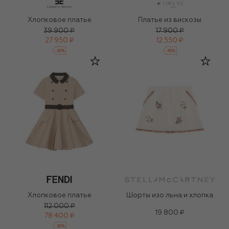
Хлопковое платье
Платье из вискозы
39 900 ₽
17 900 ₽
27 950 ₽
12 550 ₽
-
30
%
-
30
%
Хлопковое платье
Шорты изо льна и хлопка
112 000 ₽
19 800 ₽
78 400 ₽
-
30
%