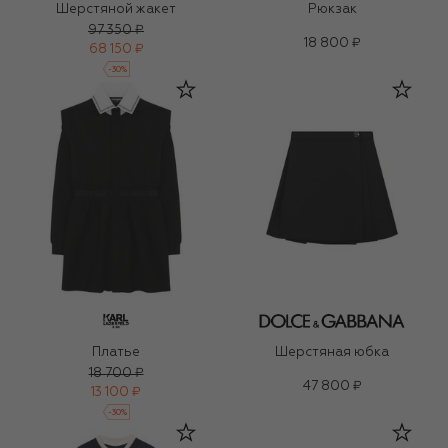
Шерстяной жакет
Рюкзак
97 350 ₽
18 800 ₽
68 150 ₽
-
30
%
Платье
Шерстяная юбка
18 700 ₽
47 800 ₽
13 100 ₽
-
30
%