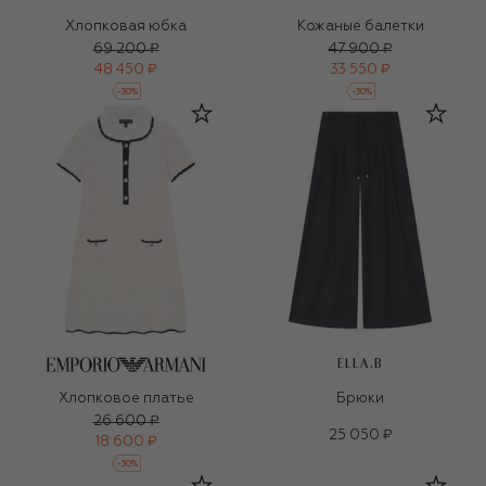
Хлопковая юбка
Кожаные балетки
69 200 ₽
47 900 ₽
48 450 ₽
33 550 ₽
-
30
%
-
30
%
ELLA.B
Хлопковое платье
Брюки
26 600 ₽
25 050 ₽
18 600 ₽
-
30
%