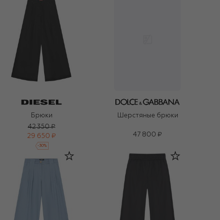
Брюки
Шерстяные брюки
42 350 ₽
47 800 ₽
29 650 ₽
-
30
%