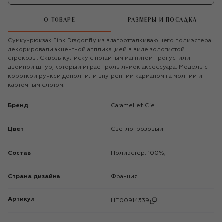
О ТОВАРЕ
РАЗМЕРЫ И ПОСАДКА
Сумку-рюкзак Pink Dragonfly из влагоотталкивающего полиэстера
декорировали акцентной аппликацией в виде золотистой
стрекозы. Сквозь кулиску с потайным магнитом пропустили
двойной шнур, который играет роль лямок аксессуара. Модель с
короткой ручкой дополнили внутренним карманом на молнии и
карточным слотом.
Бренд
Caramel et Cie
Цвет
Светло-розовый
Состав
Полиэстер: 100%;
Страна дизайна
Франция
Артикул
HE00914339