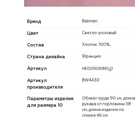
Бренд
Balmain
Цвет
Светло-розовый
Состав
Хлопок: 100%;
Страна дизайна
Франция
Артикул
HE00906861
Артикул
BW4A30
производителя
Параметры изделия
Обхват груди 90 см, длина
рукава от горловины 58
для размера 10
см, длина изделия по
спинке 46 см.