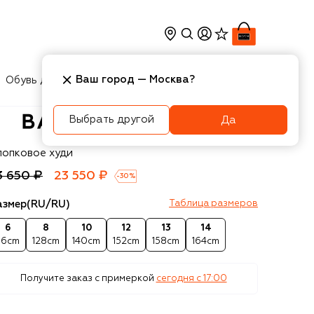
Ваш город —
Москва
?
Обувь для мальчиков
Игрушки
Аксесcуары
Выбрать другой
Да
almain
лопковое худи
3 650 ₽
23 550 ₽
-
30
%
азмер
(RU/RU)
Таблица размеров
6
8
10
12
13
14
16cm
128cm
140cm
152cm
158cm
164cm
Получите заказ с примеркой
сегодня c 17:00