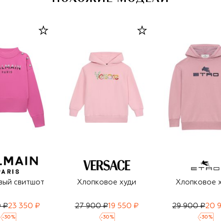
вый свитшот
Хлопковое худи
Хлопковое 
 ₽
23 350 ₽
27 900 ₽
19 550 ₽
29 900 ₽
20 
-
30
%
-
30
%
-
30
%