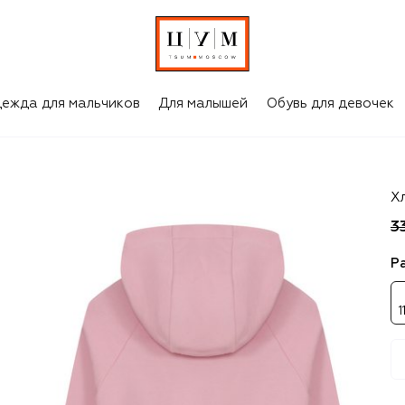
ежда для мальчиков
Для малышей
Обувь для девочек
B
Х
3
Р
1