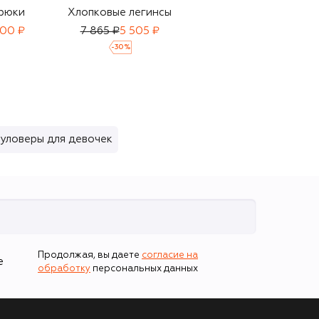
рюки
Хлопковые легинсы
Джинсы
800 ₽
7 865 ₽
5 505 ₽
48 450 ₽
33 900 ₽
-
30
%
-
30
%
уловеры для девочек
Продолжая, вы даете
согласие на
е
обработку
персональных данных