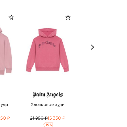
ELEVENTY
худи
Хлопковое худи
Худи из шерсти и
кашемира
950 ₽
21 950 ₽
15 350 ₽
27 850 ₽
19 500 ₽
-
30
%
-
30
%