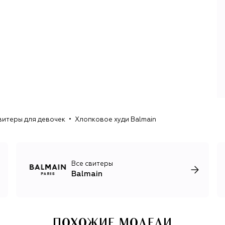
фасонов, ремесленных техник. Этот подход после
смерти дизайнера в 1982 году использовали все его
преемники, среди которых были Оскар де ла Рента и
Кристоф Декарнен. Любовью к тематическим
коллекциям отличается и Оливье Рустен, на чьем счету
десятки коллекций, вдохновленных эпохой барокко,
архитектурой футуризма, Францией, мотоспортом,
средневековым рыцарством и Диким Западом. Рустен
часто обращался и к конкретным архивным моделям
авторства Бальмана, переосмысливая их для
современной аудитории.
витеры для девочек
Хлопковое худи Balmain
Несмотря на то, что вечерние наряды Balmain
отличаются скульптурными силуэтами и
декоративностью, вещи из линии ready-to-wear легко
адаптируются в любом гардеробе, ведь большую ее
часть составляют трикотаж и деним, актуальная обувь и
Все свитеры
сумки.
Balmain
ПОХОЖИЕ МОДЕЛИ