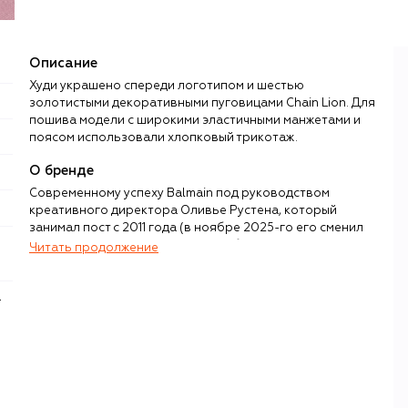
Описание
Худи украшено спереди логотипом и шестью
золотистыми декоративными пуговицами Chain Lion. Для
пошива модели с широкими эластичными манжетами и
поясом использовали хлопковый трикотаж.
О бренде
Современному успеху Balmain под руководством
креативного директора Оливье Рустена, который
занимал пост с 2011 года (в ноябре 2025-го его сменил
Антонин Трон), предшествовали больше 60 лет
Читать продолжение
ежедневной работы парижского ателье, основанного
кутюрье Пьером Бальманом. Свое первое шоу модельер
провел в 1945 году в самом центре французской
столицы, где впервые представил женские наряды со
структурированными силуэтами и сложной отделкой —
будущий специалитет бренда.
Пьер Бальман много путешествовал по миру и из каждой
поездки привозил в ателье новые идеи — цветов, тканей,