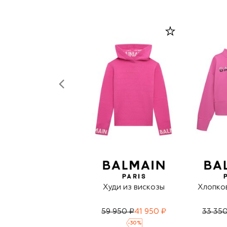
Худи из вискозы
Хлопко
59 950 ₽
41 950 ₽
33 350
-
30
%