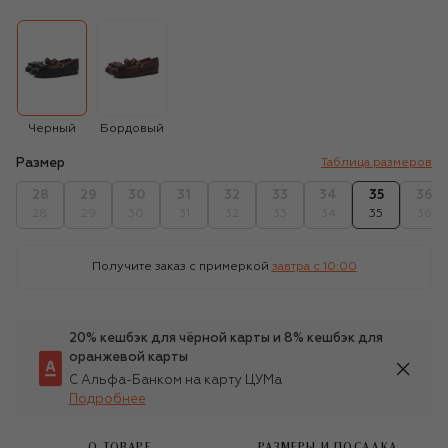
Черный
Бордовый
Размер
Таблица размеров
28
29
30
31
32
33
34
35
36
28
29
30
31
32
33
34
35
36
Получите заказ с примеркой
завтра c 10:00
20% кешбэк для чёрной карты и 8% кешбэк для
оранжевой карты
С Альфа-Банком на карту ЦУМа
Подробнее
О ТОВАРЕ
РАЗМЕРЫ И ПОСАДКА