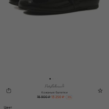
Pretty Ballerinas
Кожаные балетки
18 900 ₽
13 250 ₽
-
30
%
Цвет