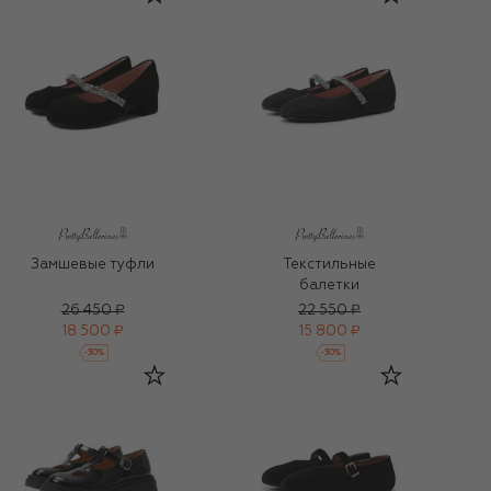
Замшевые туфли
Текстильные
балетки
26 450 ₽
22 550 ₽
18 500 ₽
15 800 ₽
-
30
%
-
30
%