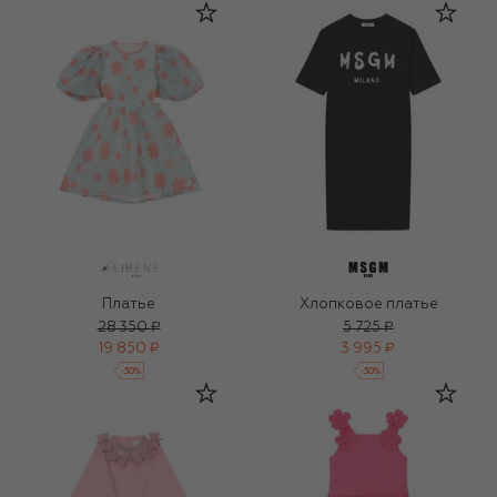
Платье
Хлопковое платье
28 350 ₽
5 725 ₽
19 850 ₽
3 995 ₽
-
30
%
-
30
%