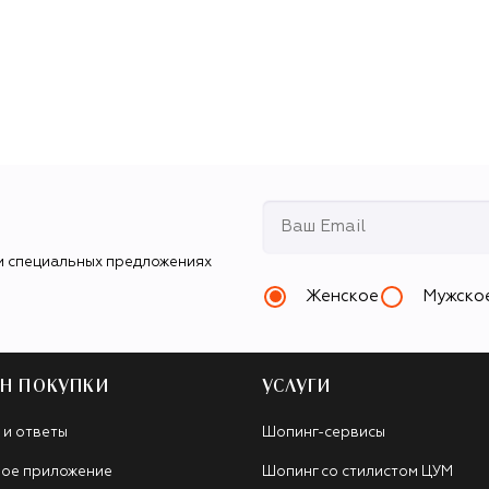
и специальных предложениях
Женское
Мужско
Н ПОКУПКИ
УСЛУГИ
 и ответы
Шопинг-сервисы
ое приложение
Шопинг со стилистом ЦУМ