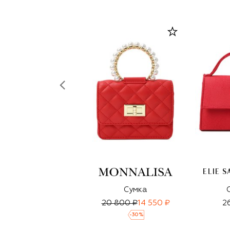
ELIE S
Сумка
20 800 ₽
14 550 ₽
2
-
30
%