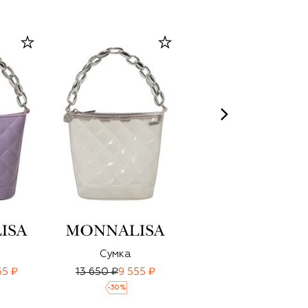
Сумка
Сумка Dsl 3D
55 ₽
13 650 ₽
9 555 ₽
24 200 ₽
16 950 ₽
-
30
%
-
30
%