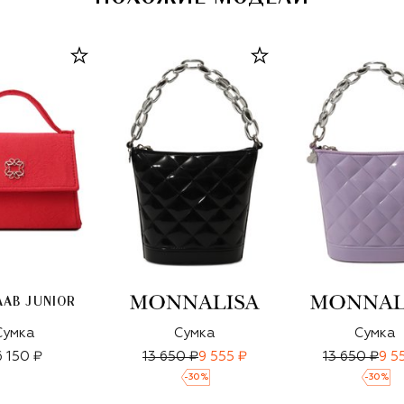
AAB JUNIOR
Сумка
Сумка
Сумка
6 150 ₽
13 650 ₽
9 555 ₽
13 650 ₽
9 5
-
30
%
-
30
%