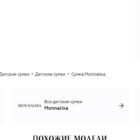
младенчества до 16 лет. Главная задача дизайнеров —
предоставить детям широкий выбор вещей, в которых
можно комфортно и уверенно демонстрировать
окружающим свою индивидуальность. Нежные и
романтичные коллекции, вдохновленные сказочными
мирами, полны ярких артистичных вещей, украшенных
замысловатыми вышивками, принтами, кружевом и
рюшами. Цветовая гамма охватывает всю палитру — от
пастельных до сочных фруктовых оттенков.
Несмотря на яркую декоративность, в коллекции можно
найти все необходимые элементы школьной формы,
Детские сумки
Детские сумки
Сумка Monnalisa
повседневные футболки и джинсы, утепленные зимние
куртки, демисезонные пальто и тренчи классического
кроя. Отдельного внимания достойна линия
аксессуаров для девочек, куда входят солнцезащитные
очки, ободки и внушительная коллекция мини-сумок
Все детские сумки
актуальных взрослых силуэтов.
Monnalisa
ПОХОЖИЕ МОДЕЛИ