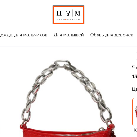
ежда для мальчиков
Для малышей
Обувь для девочек
M
С
1
Ц
К