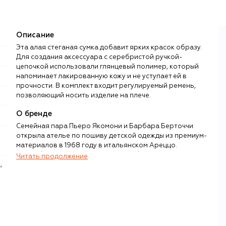
Описание
Эта алая стеганая сумка добавит ярких красок образу.
Для создания аксессуара с серебристой ручкой-
цепочкой использовали глянцевый полимер, который
напоминает лакированную кожу и не уступает ей в
прочности. В комплект входит регулируемый ремень,
позволяющий носить изделие на плече.
О бренде
Семейная пара Пьеро Якомони и Барбара Берточчи
открыла ателье по пошиву детской одежды из премиум-
материалов в 1968 году в итальянском Ареццо.
Прорабатывая каждую деталь и добиваясь
Читать продолжение
безупречного качества изделий, супруги не забывали и о
привлекательном для самих детей дизайне — благодаря
этим характеристикам их бренд Monnalisa из локального
вскоре превратился в мировой.
В современной коллекции Monnalisa доступен
полноценный гардероб для девочек и мальчиков с