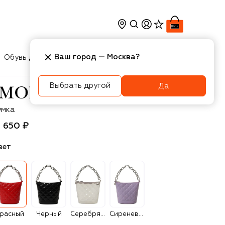
Ваш город —
Москва
?
Обувь для мальчиков
Игрушки
Аксесcуары
Выбрать другой
Да
onnalisa
умка
3 650 ₽
вет
расный
Черный
Серебряный
Сиреневый