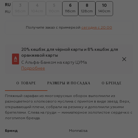
RU
3
4
5
6
8
10
98cm
104cm
110cm
116cm
128cm
140cm
RU
Получите заказ с примеркой
сегодня c 20:00
20% кешбэк для чёрной карты и 8% кешбэк для
оранжевой карты
С Альфа-Банком на карту ЦУМа
Подробнее
О ТОВАРЕ
РАЗМЕРЫ И ПОСАДКА
О БРЕНДЕ
Пляжный сарафан из многоярусных оборок выполнили из
разноцветного хлопкового муслина с принтом в виде звезд. Верх,
открывающий плечи, собрали на резинку и дополнили узкими
бретелями. Слева на груди — миниатюрное золотистое сердечко с
логотипом бренда.
Бренд
Monnalisa