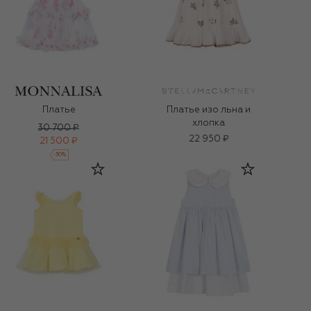
Платье
Платье изо льна и
хлопка
30 700 ₽
22 950 ₽
21 500 ₽
-
30
%