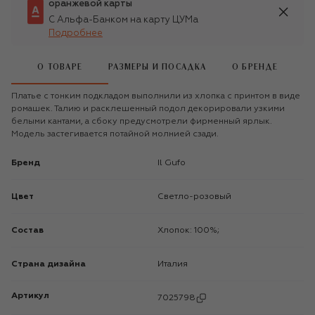
оранжевой карты
С Альфа-Банком на карту ЦУМа
Подробнее
О ТОВАРЕ
РАЗМЕРЫ И ПОСАДКА
О БРЕНДЕ
Платье с тонким подкладом выполнили из хлопка с принтом в виде
ромашек. Талию и расклешенный подол декорировали узкими
белыми кантами, а сбоку предусмотрели фирменный ярлык.
Модель застегивается потайной молнией сзади.
Бренд
Il Gufo
Цвет
Светло-розовый
Состав
Хлопок: 100%;
Страна дизайна
Италия
Артикул
7025798