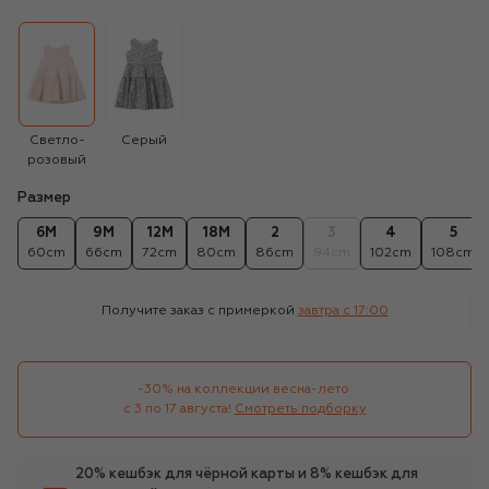
Светло-
Серый
розовый
Размер
6M
9M
12M
18M
2
3
4
5
60cm
66cm
72cm
80cm
86cm
94cm
102cm
108cm
Получите заказ с примеркой
завтра c 17:00
-30% на коллекции весна-лето 

с 3 по 17 августа!
Смотреть подборку
20% кешбэк для чёрной карты и 8% кешбэк для