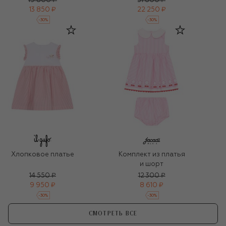
19 800 ₽
31 800 ₽
13 850 ₽
22 250 ₽
-
30
%
-
30
%
Хлопковое платье
Комплект из платья
и шорт
14 550 ₽
12 300 ₽
9 950 ₽
8 610 ₽
-
30
%
-
30
%
СМОТРЕТЬ ВСЕ