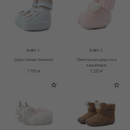
BABY T
BABY T
Шерстяные пинетки
Пинетки из шерсти и
кашемира
7 795 ₽
7 235 ₽