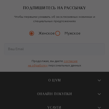
ПОДПИШИТЕСЬ НА РАССЫЛКУ
Чтобы первыми узнавать об эксклюзивных новинках и
специальных предложениях
Женское
Мужское
Продолжая, вы даете
согласие
на обработку
персональных данных
О ЦУМ
О магазине
ОНЛАЙН ПОКУПКИ
Новости и события
Вопросы и ответы
УСЛУГИ
Бутики и ПВЗ ЦУМ