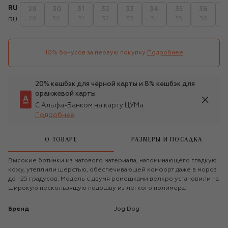
RU
29
30
31
32
33
34
35
36
3
29
30
31
32
33
34
35
36
3
RU
10% бонусов за первую покупку
Подробнее
20% кешбэк для чёрной карты и 8% кешбэк для
оранжевой карты
С Альфа-Банком на карту ЦУМа
Подробнее
О ТОВАРЕ
РАЗМЕРЫ И ПОСАДКА
Высокие ботинки из матового материала, напоминающего гладкую
кожу, утеплили шерстью, обеспечивающей комфорт даже в мороз
до -25 градусов. Модель с двумя ремешками велкро установили на
широкую нескользящую подошву из легкого полимера.
Бренд
Jog Dog