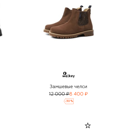
Замшевые челси
12 000 ₽
8 400 ₽
-
30
%