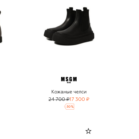
Кожаные челси
24 700 ₽
17 300 ₽
-
30
%