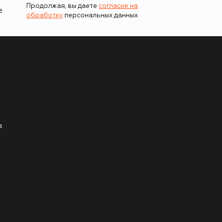
Продолжая, вы даете
согласие на
е
обработку
персональных данных
а