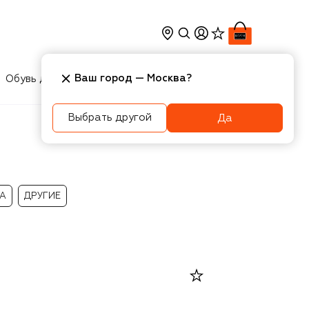
Ваш город —
Москва
?
Обувь для мальчиков
Игрушки
Аксесcуары
Выбрать другой
Да
А
ДРУГИЕ