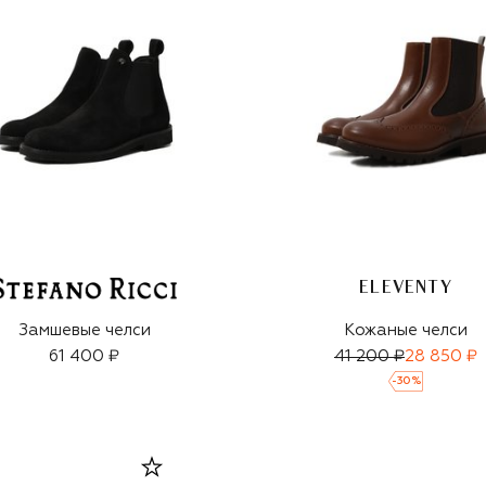
ELEVENTY
Замшевые челси
Кожаные челси
61 400 ₽
41 200 ₽
28 850 ₽
-
30
%