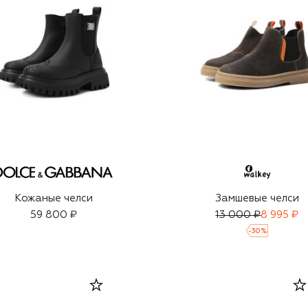
Кожаные челси
Замшевые челси
59 800 ₽
13 000 ₽
8 995 ₽
-
30
%