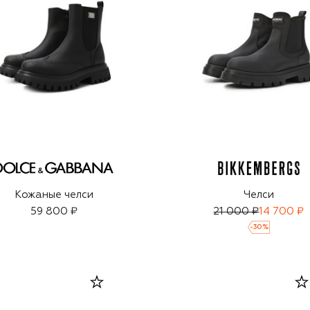
Кожаные челси
Челси
59 800 ₽
21 000 ₽
14 700 ₽
-
30
%