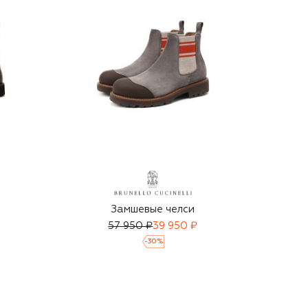
Замшевые челси
57 950 ₽
39 950 ₽
-
30
%