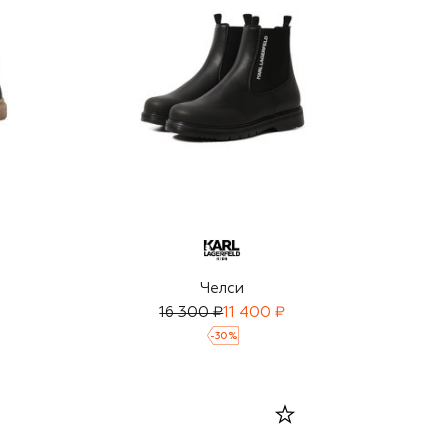
Челси
16 300 ₽
11 400 ₽
-
30
%