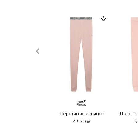
Шерстяные легинсы
Шерстя
4 970 ₽
3