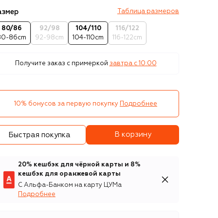
азмер
Таблица размеров
80/86
92/98
104/110
116/122
80-86cm
92-98cm
104-110cm
116-122cm
Получите заказ с примеркой
завтра c 10:00
10% бонусов за первую покупку
Подробнее
В корзину
Быстрая покупка
20% кешбэк для чёрной карты и 8%
кешбэк для оранжевой карты
С Альфа-Банком на карту ЦУМа
Подробнее