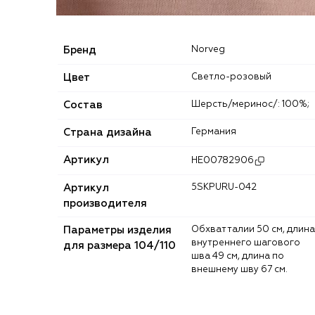
Бренд
Norveg
Цвет
Светло-розовый
Состав
Шерсть/меринос/: 100%;
Страна дизайна
Германия
Артикул
HE00782906
Артикул
5SKPURU-042
производителя
Параметры изделия
Обхват талии 50 см, длина
внутреннего шагового
для размера 104/110
шва 49 см, длина по
внешнему шву 67 см.