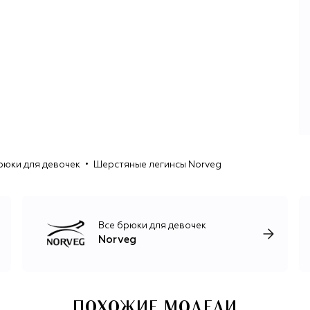
стандартам Oeko-Tex® Standard 100 и Bluesign®, что
гарантирует ее экологическую безопасность. Для
производства используются тончайшие волокна (до 18,5
микрон) с самой первой стрижки в жизни ягнят: такая
шерсть не раздражает даже чувствительную кожу
благодаря полному отсутствию обработки и
красителей. В зависимости от назначения модели
шерсть мериноса в составе смешана с синтетическими
волокнами, что усиливает ее износостойкость.
Термобелье Norveg рассчитано на разные
температурные режимы и уровни физической
рюки для девочек
Шерстяные легинсы Norveg
активности. Во флагманской серии –60 °C шерсть
валяется так, что между волокнами создается
множество воздушных камер, а состав (85% шерсти и
15% полиэстера плотностью 260 г/м²) в сочетании с
высоким воротом-стойкой, удлиненной спинкой и
Все брюки для девочек
эластичными манжетами обеспечивает
Norveg
профессиональную защиту в условиях Крайнего Севера.
Линейка Soft (рассчитана на –30 °C) состоит из 100%
мериносовой шерсти плотностью 180 г/м² и отличается
исключительной мягкостью. Инновационная серия
Hunter (–15 °C) отличается двухслойным материалом, что
ПОХОЖИЕ МОДЕЛИ