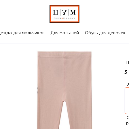
ежда для мальчиков
Для малышей
Обувь для девочек
N
Ш
3
Ц
С
р