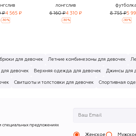
нгслив
лонгслив
футболк
0 ₽
4 565 ₽
6 160 ₽
4 310 ₽
8 755 ₽
5 99
-
30
%
-
30
%
-
30
%
брюки для девочек
Летние комбинезоны для девочек
Ле
 для девочек
Верхняя одежда для девочек
Джинсы для 
очек
Свитшоты и толстовки для девочек
Спортивная оде
и специальных предложениях
Женское
Мужско