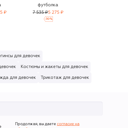
а
футболка
футболка
5 ₽
7 535 ₽
5 275 ₽
6 160 ₽
4 310 ₽
-
30
%
-
30
%
гинсы для девочек
девочек
Костюмы и жакеты для девочек
жда для девочек
Трикотаж для девочек
Продолжая, вы даете
согласие на
е