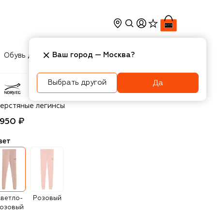
Ваш город —
Москва
?
Обувь для мальчиков
Игрушки
Аксесcуары
Выбрать другой
Да
orveg
ерстяные легинсы
 950 ₽
вет
ветло-
Розовый
озовый