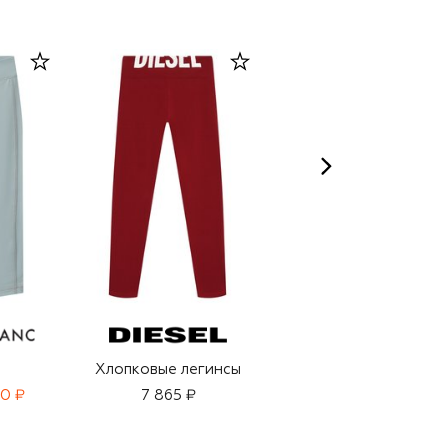
Хлопковые легинсы
Брюки
80 ₽
7 865 ₽
6 615 ₽
4 630 ₽
-
30
%