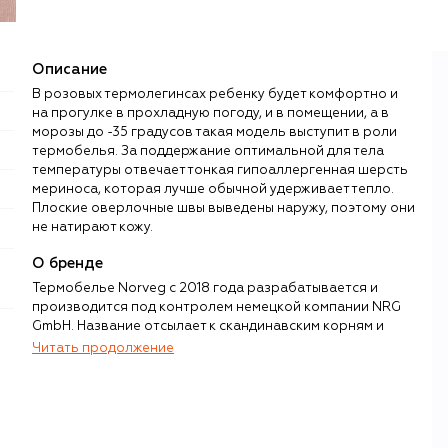
Описание
В розовых термолегинсах ребенку будет комфортно и
на прогулке в прохладную погоду, и в помещении, а в
морозы до -35 градусов такая модель выступит в роли
термобелья. За поддержание оптимальной для тела
температуры отвечает тонкая гипоаллергенная шерсть
мериноса, которая лучше обычной удерживает тепло.
Плоские оверлочные швы выведены наружу, поэтому они
не натирают кожу.
О бренде
Термобелье Norveg с 2018 года разрабатывается и
производится под контролем немецкой компании NRG
GmbH. Название отсылает к скандинавским корням и
суровому северному климату, для которого изначально
Читать продолжение
и создавался бренд.
Ключевое сырье — шерсть мериносов высшего качества,
поставляемая австрийским концерном Schoeller. Эта
пряжа сертифицирована по международным