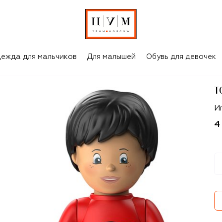
ежда для мальчиков
Для малышей
Обувь для девочек
T
T
И
4