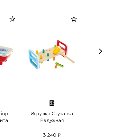
FEHN
бор
Игрушка Стучалка
Музыкальная
лита
Радужная
игрушка-подвеска
Слоник на луне
3 240 ₽
4 610 ₽