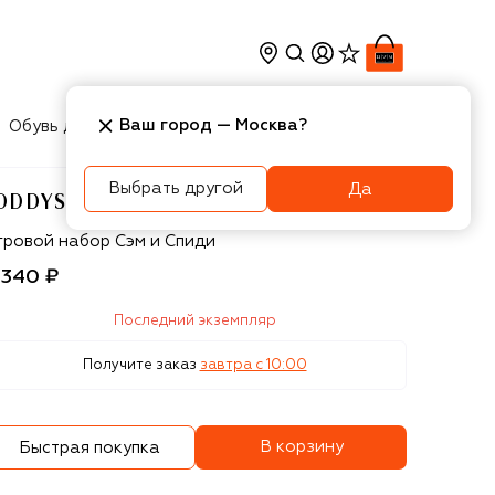
Ваш город —
Москва
?
Обувь для мальчиков
Игрушки
Аксесcуары
Выбрать другой
Да
ODDYS
ODDYS
гровой набор Сэм и Спиди
 340 ₽
Последний экземпляр
Получите заказ
завтра c 10:00
В корзину
Быстрая покупка