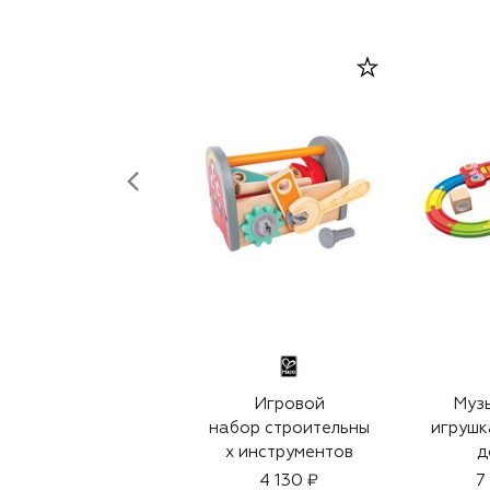
Игровой
Муз
набор строительны
игрушк
х инструментов
д
4 130 ₽
7