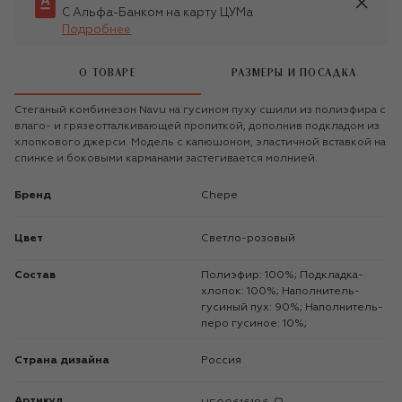
С Альфа-Банком на карту ЦУМа
Подробнее
О ТОВАРЕ
РАЗМЕРЫ И ПОСАДКА
Стеганый комбинезон Navu на гусином пуху сшили из полиэфира с
влаго- и грязеотталкивающей пропиткой, дополнив подкладом из
хлопкового джерси. Модель с капюшоном, эластичной вставкой на
спинке и боковыми карманами застегивается молнией.
Бренд
Chepe
Цвет
Светло-розовый
Состав
Полиэфир: 100%; Подкладка-
хлопок: 100%; Наполнитель-
гусиный пух: 90%; Наполнитель-
перо гусиное: 10%;
Страна дизайна
Россия
Артикул