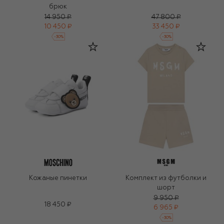
брюк
14 950 ₽
47 800 ₽
10 450 ₽
33 450 ₽
-
30
%
-
30
%
Кожаные пинетки
Комплект из футболки и
шорт
9 950 ₽
18 450 ₽
6 965 ₽
-
30
%