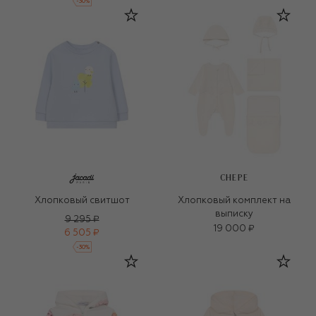
-
30
%
CHEPE
Хлопковый свитшот
Хлопковый комплект на
выписку
9 295 ₽
19 000 ₽
6 505 ₽
-
30
%