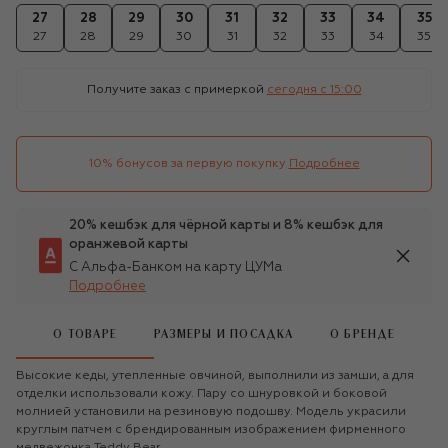
27
28
29
30
31
32
33
34
35
27
28
29
30
31
32
33
34
35
Получите заказ с примеркой
сегодня c 15:00
10% бонусов за первую покупку
Подробнее
20% кешбэк для чёрной карты и 8% кешбэк для
оранжевой карты
С Альфа-Банком на карту ЦУМа
Подробнее
О ТОВАРЕ
РАЗМЕРЫ И ПОСАДКА
О БРЕНДЕ
Высокие кеды, утепленные овчиной, выполнили из замши, а для
отделки использовали кожу. Пару со шнуровкой и боковой
молнией установили на резиновую подошву. Модель украсили
круглым патчем с брендированным изображением фирменного
медвежонка Teddy Bear.