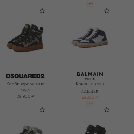
-
30
%
Комбинированные
Кожаные кеды
кеды
47 650 ₽
29 950 ₽
33 350 ₽
-
30
%