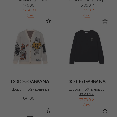
Шелковый пуловер
Хлопковый пуловер
17 600 ₽
15 050 ₽
12 300 ₽
10 550 ₽
-
30
%
-
30
%
Шерстяной кардиган
Шерстяной пуловер
53 850 ₽
84 100 ₽
37 700 ₽
-
30
%