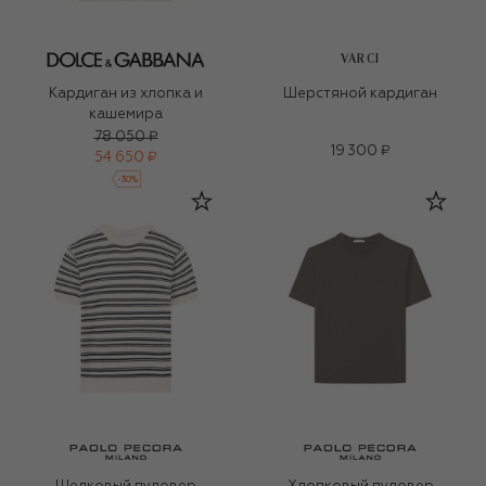
VARCI
Кардиган из хлопка и
Шерстяной кардиган
кашемира
78 050 ₽
19 300 ₽
54 650 ₽
-
30
%