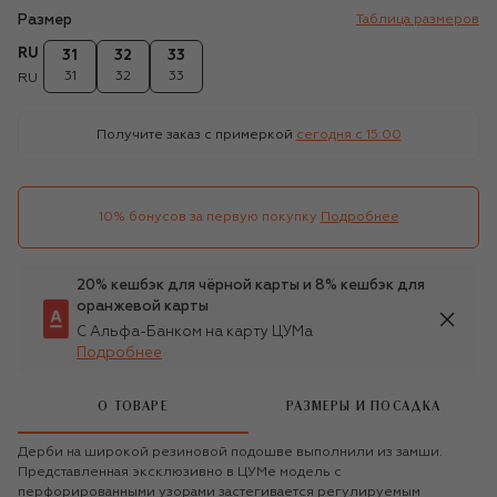
Размер
Таблица размеров
RU
31
32
33
31
32
33
RU
Получите заказ с примеркой
сегодня c 15:00
10% бонусов за первую покупку
Подробнее
20% кешбэк для чёрной карты и 8% кешбэк для
оранжевой карты
С Альфа-Банком на карту ЦУМа
Подробнее
О ТОВАРЕ
РАЗМЕРЫ И ПОСАДКА
Дерби на широкой резиновой подошве выполнили из замши.
Представленная эксклюзивно в ЦУМе модель с
перфорированными узорами застегивается регулируемым