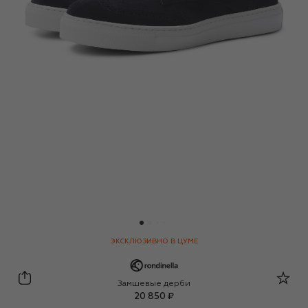
ЭКСКЛЮЗИВНО В ЦУМЕ
Rondinella
Замшевые дерби
20 850 ₽