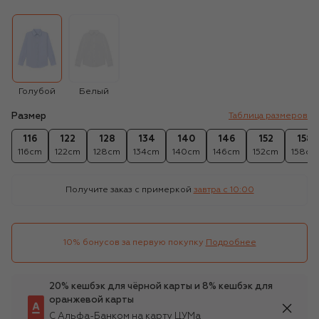
Голубой
Белый
Размер
Таблица размеров
116
122
128
134
140
146
152
158
116cm
122cm
128cm
134cm
140cm
146cm
152cm
158cm
Получите заказ с примеркой
завтра c 10:00
10% бонусов за первую покупку
Подробнее
20% кешбэк для чёрной карты и 8% кешбэк для
оранжевой карты
С Альфа-Банком на карту ЦУМа