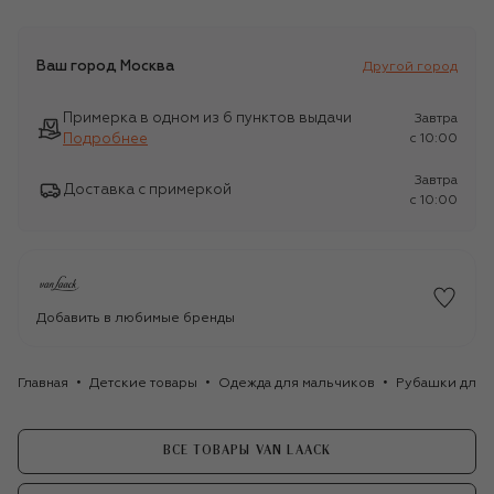
Ваш город
Москва
Другой город
Примерка в одном из 6 пунктов выдачи
Завтра
Подробнее
c 10:00
Завтра
Доставка с примеркой
c 10:00
Добавить в любимые бренды
Главная
Детские товары
Одежда для мальчиков
Рубашки для 
ВСЕ ТОВАРЫ VAN LAACK