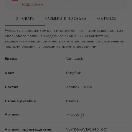
Подробнее
О ТОВАРЕ
РАЗМЕРЫ И ПОСАДКА
О БРЕНДЕ
Рубашку с воротником кент и закругленным низом выполнили из
хлопкового поплина. Модель со скошенными манжетами,
украшенными вышитой монограммой, застегивается фирменными
перламутровыми пуговицами с тремя отверстиями.
Бренд
Van Laack
Цвет
Голубой
Состав
Хлопок: 100%;
Страна дизайна
Италия
Артикул
7119359
Артикул производителя
VL-TIM-XX/130648_001