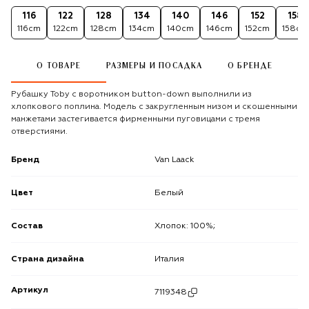
116
122
128
134
140
146
152
158
116cm
122cm
128cm
134cm
140cm
146cm
152cm
158cm
О ТОВАРЕ
РАЗМЕРЫ И ПОСАДКА
О БРЕНДЕ
Рубашку Toby с воротником button-down выполнили из
хлопкового поплина. Модель с закругленным низом и скошенными
манжетами застегивается фирменными пуговицами с тремя
отверстиями.
Бренд
Van Laack
Цвет
Белый
Состав
Хлопок: 100%;
Страна дизайна
Италия
Артикул
7119348