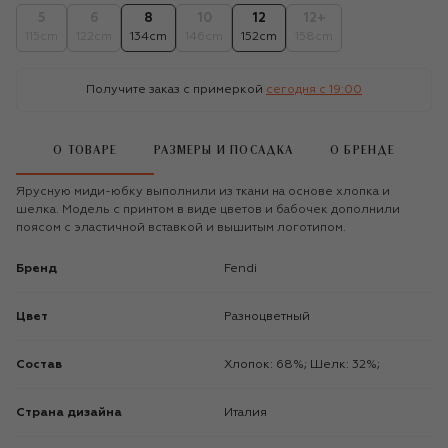
5
6
8
10
12
12+
115cm
122cm
134cm
146cm
152cm
158cm
Получите заказ с примеркой
сегодня c 19:00
О ТОВАРЕ
РАЗМЕРЫ И ПОСАДКА
О БРЕНДЕ
Ярусную миди-юбку выполнили из ткани на основе хлопка и
шелка. Модель с принтом в виде цветов и бабочек дополнили
поясом с эластичной вставкой и вышитым логотипом.
Бренд
Fendi
Цвет
Разноцветный
Состав
Хлопок: 68%; Шелк: 32%;
Страна дизайна
Италия