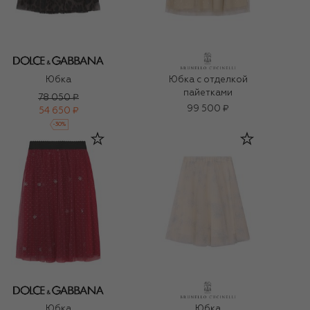
Юбка
Юбка с отделкой
пайетками
78 050 ₽
99 500 ₽
54 650 ₽
-
30
%
Юбка
Юбка