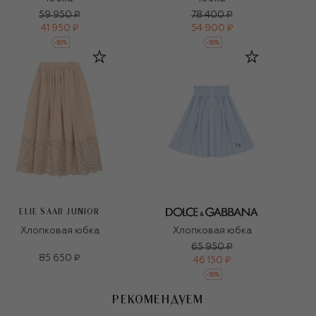
59 950 ₽
78 400 ₽
41 950 ₽
54 900 ₽
-
30
%
-
30
%
ELIE SAAB JUNIOR
Хлопковая юбка
Хлопковая юбка
65 950 ₽
85 650 ₽
46 150 ₽
-
30
%
РЕКОМЕНДУЕМ