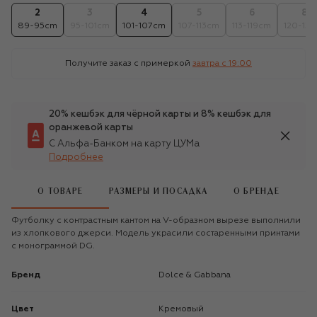
2
3
4
5
6
8
89-95cm
95-101cm
101-107cm
107-113cm
113-119cm
120-131
Получите заказ с примеркой
завтра c 19:00
20% кешбэк для чёрной карты и 8% кешбэк для
оранжевой карты
С Альфа-Банком на карту ЦУМа
Подробнее
О ТОВАРЕ
РАЗМЕРЫ И ПОСАДКА
О БРЕНДЕ
Футболку с контрастным кантом на V-образном вырезе выполнили
из хлопкового джерси. Модель украсили состаренными принтами
с монограммой DG.
Бренд
Dolce & Gabbana
Цвет
Кремовый