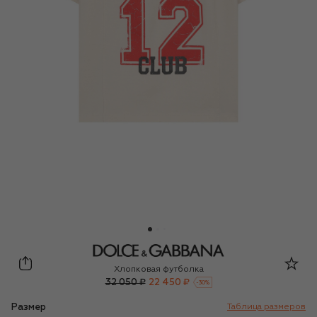
Dolce & Gabbana
Хлопковая футболка
32 050 ₽
22 450 ₽
-
30
%
Размер
Таблица размеров