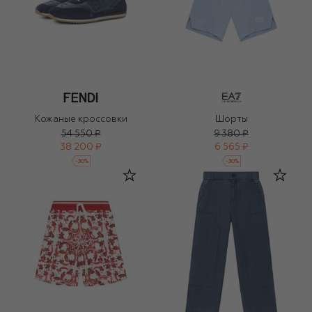
Кожаные кроссовки
Шорты
54 550 ₽
9 380 ₽
38 200 ₽
6 565 ₽
-
30
%
-
30
%