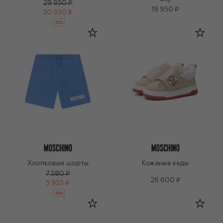
29 950 ₽
19 950 ₽
20 950 ₽
-
30
%
Хлопковые шорты
Кожаные кеды
7 580 ₽
26 600 ₽
5 305 ₽
-
30
%