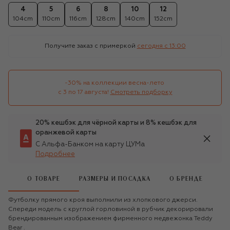
4
5
6
8
10
12
104cm
110cm
116cm
128cm
140cm
152cm
Получите заказ с примеркой
сегодня c 13:00
-30% на коллекции весна-лето 

с 3 по 17 августа!
Смотреть подборку
20% кешбэк для чёрной карты и 8% кешбэк для
оранжевой карты
С Альфа-Банком на карту ЦУМа
Подробнее
О ТОВАРЕ
РАЗМЕРЫ И ПОСАДКА
О БРЕНДЕ
Футболку прямого кроя выполнили из хлопкового джерси.
Спереди модель с круглой горловиной в рубчик декорировали
брендированным изображением фирменного медвежонка Teddy
Bear .