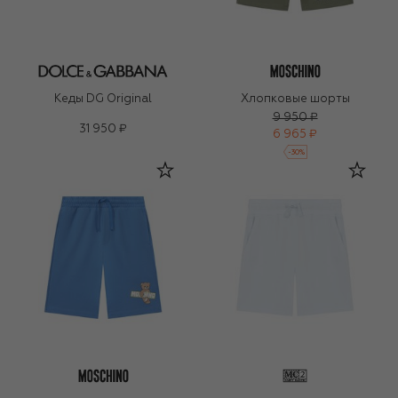
Кеды DG Original
Хлопковые шорты
9 950 ₽
31 950 ₽
6 965 ₽
-
30
%