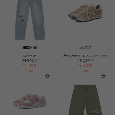
Джинсы
Замшевые кроссовки Lucy
24 900 ₽
28 050 ₽
17 450 ₽
19 650 ₽
-
30
%
-
30
%