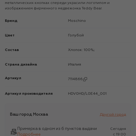
металлических кнопках спереди украсили логотипом и
изображением фирменного медвежонка Teddy Bear.
Бренд
Moschino
Цвет
Голубой
Состав
Хлопок: 100%;
Страна дизайна
Италия
Артикул
7114866
Артикул производителя
HDV0HD/L0E44_001
Ваш город
Москва
Другой город
Примерка в одном из 6 пунктов выдачи
Сегодня
Подробнее
c 19:00