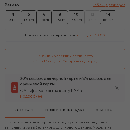
Размер
Таблица размеров
4
5
6
8
10
12
14
104cm
110cm
116cm
128cm
140cm
152cm
164cm
Получите заказ с примеркой
сегодня c 19:00
-30% на коллекции весна-лето 

с 3 по 17 августа!
Смотреть подборку
20% кешбэк для чёрной карты и 8% кешбэк для
оранжевой карты
С Альфа-Банком на карту ЦУМа
Подробнее
О ТОВАРЕ
РАЗМЕРЫ И ПОСАДКА
О БРЕНДЕ
Платье с отложным воротником и двухъярусным подолом
выполнили из выбеленного хлопкового денима. Модель на