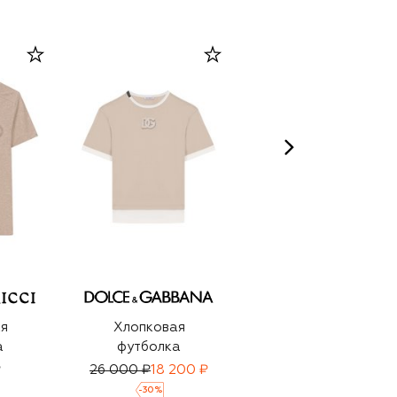
я
Хлопковая
Хлопковая
а
футболка
футболка
₽
26 000 ₽
18 200 ₽
30 900 ₽
21 650 ₽
-
30
%
-
30
%