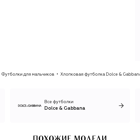
леопарде на протяжении многих лет оказываются
любимыми источниками вдохновения для новых
коллекций D&G. Имя Sicily носит и самая известная сумка
бренда — вместительный и элегантный тоут.
В дополнение к эффектной женской линии у D&G есть и
мужская коллекция с брючными костюмами из
необычных материалов, например бархата и твида,
кожаными куртками, актуальным трикотажем и огромным
ассортиментом обуви. Имя дуэта также носят коллекция
для детей, косметика и парфюмерия, кроме того, каждый
год Dolce & Gabbana представляют коллекцию от-кутюр
Футболки для мальчиков
Хлопковая футболка Dolce & Gabban
и линию высокого ювелирного искусства Alta Moda.
Все футболки
Dolce & Gabbana
ПОХОЖИЕ МОДЕЛИ