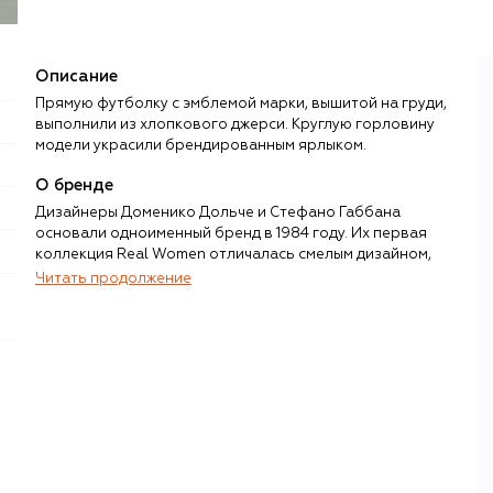
Описание
Прямую футболку с эмблемой марки, вышитой на груди,
выполнили из хлопкового джерси. Круглую горловину
модели украсили брендированным ярлыком.
О бренде
Дизайнеры Доменико Дольче и Стефано Габбана
основали одноименный бренд в 1984 году. Их первая
коллекция Real Women отличалась смелым дизайном,
чувственностью, подчеркнутой женственностью и
Читать продолжение
театральностью. Именно эти черты впоследствии станут
узнаваемым почерком дизайнерского дуэта и сделают
бренд Dolce & Gabbana синонимом итальянской
роскоши и гламура.
Уже более 40 лет в коллекциях своего бренда Дольче и
Габбана воспевают культуру и традиции дорогих их
сердцам уголков Италии — от Палермо до Милана.
Однако именно Сицилия, ее флора, фауна, искусство и
даже образ вдовы мафиози в черном кружеве и