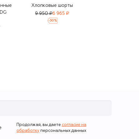
анные
Хлопковые шорты
Комбинированные
 DG
кроссовки DG
9 950 ₽
6 965 ₽
Cushion
-
30
%
₽
41 800 ₽
Продолжая, вы даете
согласие на
е
обработку
персональных данных