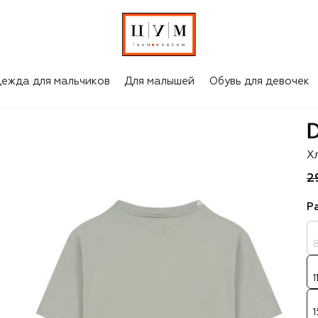
ежда для мальчиков
Для малышей
Обувь для девочек
D
Х
2
Р
1