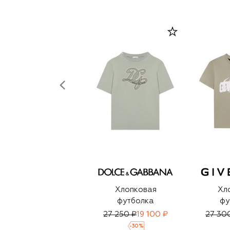
Хлопковая
Хл
футболка
фу
27 250 ₽
19 100 ₽
27 30
-
30
%