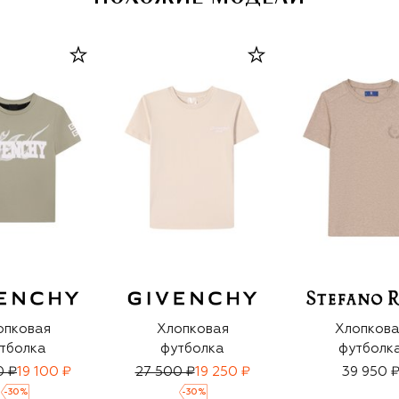
опковая
Хлопковая
Хлопкова
тболка
футболка
футболк
0 ₽
19 100 ₽
27 500 ₽
19 250 ₽
39 950 
-
30
%
-
30
%