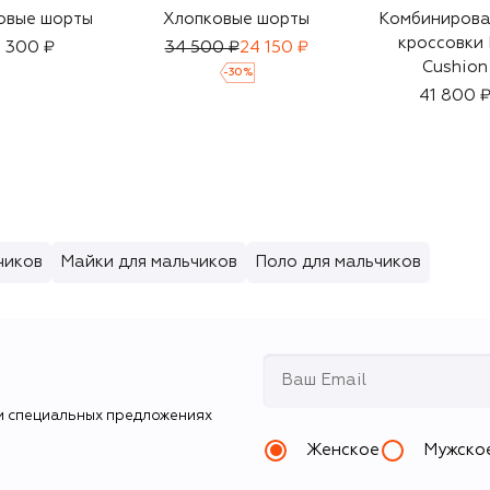
овые шорты
Хлопковые шорты
Комбиниров
кроссовки
 300 ₽
34 500 ₽
24 150 ₽
Cushion
-
30
%
41 800 
чиков
Майки для мальчиков
Поло для мальчиков
и специальных предложениях
Женское
Мужско