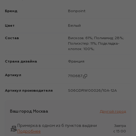
Бренд
Bonpoint
Цвет
Белый
Состав
Вискоза: 61%; Полиамид: 28%;
Полиэстер: 11%; Подкладка-
хлопок: 100%;
Страна дизайна
Франция
Артикул
7110687
Артикул производителя
S06GDRW00026/10A-12A
Ваш город
Москва
Другой город
Примерка в одном из 6 пунктов выдачи
Завтра
Подробнее
c 15:00