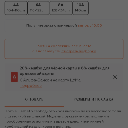
4A
6A
8A
10A
104-110cm
116-122cm
128-134cm
140cm
Получите заказ с примеркой
завтра c 10:00
-30% на коллекции весна-лето 

с 3 по 17 августа!
Смотреть подборку
20% кешбэк для чёрной карты и 8% кешбэк для
оранжевой карты
С Альфа-Банком на карту ЦУМа
Подробнее
О ТОВАРЕ
РАЗМЕРЫ И ПОСАДКА
Платье Lisabeth свободного кроя выполнили из вискозного тюля
с цветочной вышивкой. Модель с рукавами-крылышками и
присборенным эластичным вырезом дополнили нижней
комбинацией из хлопкового поплина.