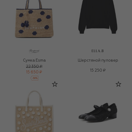
ELLA.B
Сумка Esma
Шерстяной пуловер
22 350 ₽
15 250 ₽
15 650 ₽
-
30
%