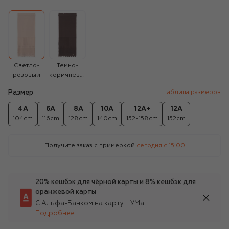
Светло-
Темно-
розовый
коричневый
Размер
Таблица размеров
4A
6A
8A
10A
12A+
12A
104cm
116cm
128cm
140cm
152-158cm
152cm
Получите заказ с примеркой
сегодня c 15:00
20% кешбэк для чёрной карты и 8% кешбэк для
оранжевой карты
С Альфа-Банком на карту ЦУМа
Подробнее