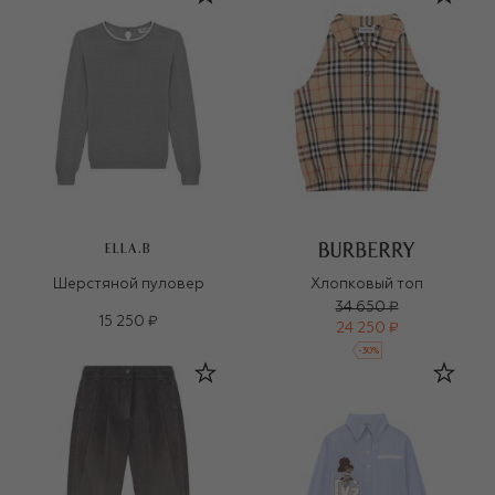
ELLA.B
Шерстяной пуловер
Хлопковый топ
34 650 ₽
15 250 ₽
24 250 ₽
-
30
%