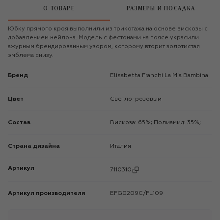
О ТОВАРЕ
РАЗМЕРЫ И ПОСАДКА
Юбку прямого кроя выполнили из трикотажа на основе вискозы с
добавлением нейлона. Модель с фестонами на поясе украсили
ажурным брендированным узором, которому вторит золотистая
эмблема снизу.
Бренд
Elisabetta Franchi La Mia Bambina
Цвет
Светло-розовый
Состав
Вискоза: 65%; Полиамид: 35%;
Страна дизайна
Италия
Артикул
7110310
Артикул производителя
EFG0209C/FL109