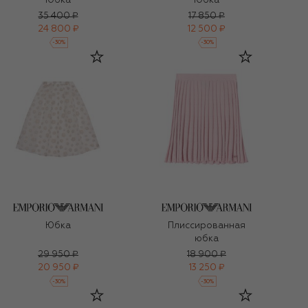
Юбка
Юбка
35 400 ₽
17 850 ₽
24 800 ₽
12 500 ₽
-
30
%
-
30
%
Юбка
Плиссированная
юбка
29 950 ₽
18 900 ₽
20 950 ₽
13 250 ₽
-
30
%
-
30
%