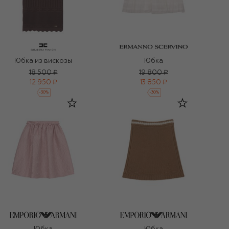
Юбка из вискозы
Юбка
18 500 ₽
19 800 ₽
12 950 ₽
13 850 ₽
-
30
%
-
30
%