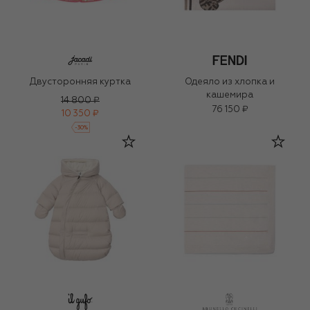
Двусторонняя куртка
Одеяло из хлопка и
кашемира
14 800 ₽
76 150 ₽
10 350 ₽
-
30
%