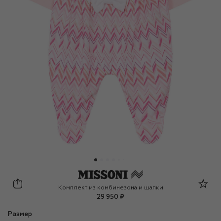
Missoni
Комплект из комбинезона и шапки
29 950 ₽
Размер