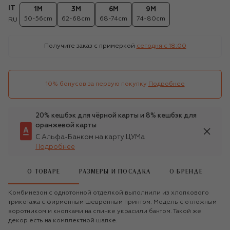
IT
1M
3M
6M
9M
50-56cm
62-68cm
68-74cm
74-80cm
RU
Получите заказ с примеркой
сегодня c 18:00
10% бонусов за первую покупку
Подробнее
20% кешбэк для чёрной карты и 8% кешбэк для
оранжевой карты
С Альфа-Банком на карту ЦУМа
Подробнее
О ТОВАРЕ
РАЗМЕРЫ И ПОСАДКА
О БРЕНДЕ
Комбинезон с однотонной отделкой выполнили из хлопкового
трикотажа с фирменным шевронным принтом. Модель с отложным
воротником и кнопками на спинке украсили бантом. Такой же
декор есть на комплектной шапке.