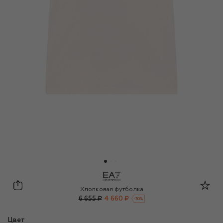
EA7
Хлопковая футболка
6 655 ₽
4 660 ₽
-
30
%
Цвет