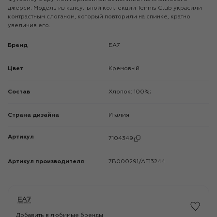
джерси. Модель из капсульной коллекции Tennis Club украсили
контрастным слоганом, который повторили на спинке, кратно
увеличив его.
Бренд
EA7
Цвет
Кремовый
Состав
Хлопок: 100%;
Страна дизайна
Италия
Артикул
7104349
Артикул производителя
7B000291/AF13244
Добавить в любимые бренды