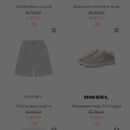
Хлопковые шорты
Брюки из хлопка и льна
14 700 ₽
23 300 ₽
9 950 ₽
16 300 ₽
-
30
%
-
30
%
ELEVENTY
Хлопковые шорты
Замшевые кеды S-Cougaz
16 950 ₽
10 750 ₽
11 850 ₽
7 525 ₽
-
30
%
-
30
%