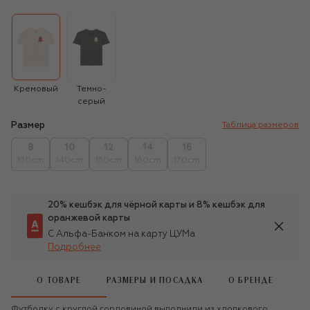
Кремовый
Темно-
серый
Размер
Таблица размеров
8
10
12
14
16
130cm
140cm
150cm
160cm
170cm
20% кешбэк для чёрной карты и 8% кешбэк для
оранжевой карты
С Альфа-Банком на карту ЦУМа
Подробнее
О ТОВАРЕ
РАЗМЕРЫ И ПОСАДКА
О БРЕНДЕ
Футболку с круглой горловиной выполнили из хлопкового