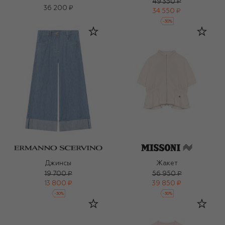
49 350 ₽
36 200 ₽
34 550 ₽
-
30
%
Джинсы
Жакет
19 700 ₽
56 950 ₽
13 800 ₽
39 850 ₽
-
30
%
-
30
%