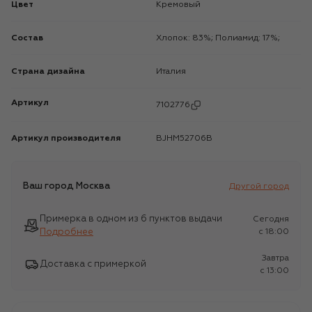
Цвет
Кремовый
Состав
Хлопок: 83%; Полиамид: 17%;
Страна дизайна
Италия
Артикул
7102776
Артикул производителя
BJHM52706B
Ваш город
Москва
Другой город
Примерка в одном из 6 пунктов выдачи
Сегодня
Подробнее
c 18:00
Завтра
Доставка с примеркой
c 13:00