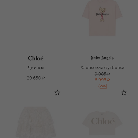
Джинсы
Хлопковая футболка
9 985 ₽
29 650 ₽
6 995 ₽
-
30
%