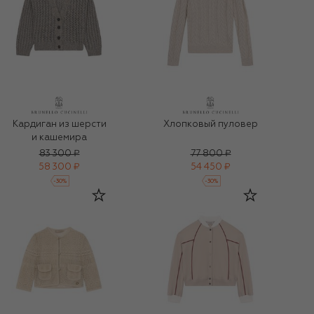
Кардиган из шерсти
Хлопковый пуловер
и кашемира
83 300 ₽
77 800 ₽
58 300 ₽
54 450 ₽
-
30
%
-
30
%