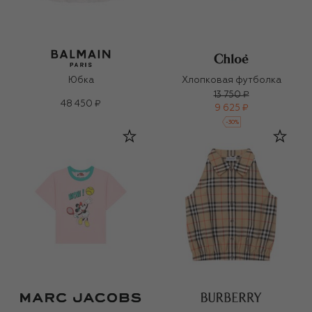
Юбка
Хлопковая футболка
13 750 ₽
48 450 ₽
9 625 ₽
-
30
%