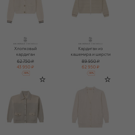
Хлопковый
Кардиган из
кардиган
кашемира и шерсти
62 750 ₽
89 950 ₽
43 950 ₽
62 950 ₽
-
30
%
-
30
%