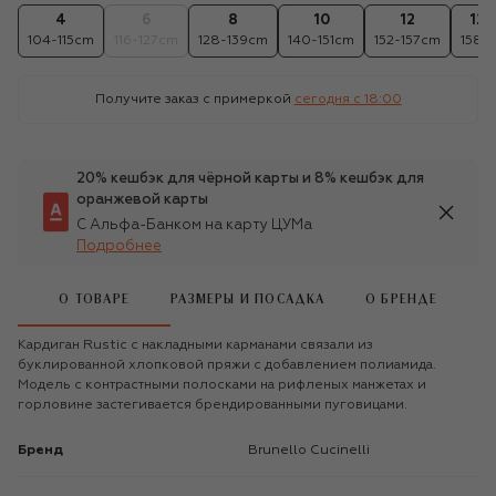
4
6
8
10
12
12+
104-115cm
116-127cm
128-139cm
140-151cm
152-157cm
158c
Получите заказ с примеркой
сегодня c 18:00
20% кешбэк для чёрной карты и 8% кешбэк для
оранжевой карты
С Альфа-Банком на карту ЦУМа
Подробнее
О ТОВАРЕ
РАЗМЕРЫ И ПОСАДКА
О БРЕНДЕ
Кардиган Rustic с накладными карманами связали из
буклированной хлопковой пряжи с добавлением полиамида.
Модель с контрастными полосками на рифленых манжетах и
горловине застегивается брендированными пуговицами.
Бренд
Brunello Cucinelli