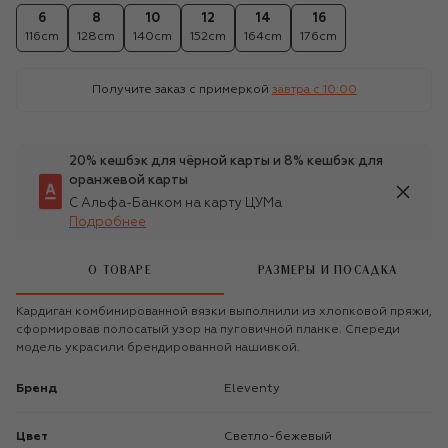
6
8
10
12
14
16
116cm
128cm
140cm
152cm
164cm
176cm
Получите заказ с примеркой
завтра c 10:00
20% кешбэк для чёрной карты и 8% кешбэк для
оранжевой карты
С Альфа-Банком на карту ЦУМа
Подробнее
О ТОВАРЕ
РАЗМЕРЫ И ПОСАДКА
Кардиган комбинированной вязки выполнили из хлопковой пряжи,
сформировав полосатый узор на пуговичной планке. Спереди
модель украсили брендированной нашивкой.
Бренд
Eleventy
Цвет
Светло-бежевый