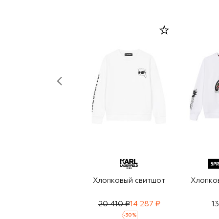
Хлопковый свитшот
Хлопко
20 410 ₽
14 287 ₽
1
-
30
%