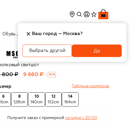
Ваш город —
Москва
?
Обувь для мальчиков
Игрушки
Аксесcуары
Выбрать другой
Да
SGM kids
лопковый свитшот
3 800 ₽
9 660 ₽
-
30
%
азмер
Таблица размеров
6
8
10
12
14
16cm
128cm
140cm
152cm
164cm
Получите заказ с примеркой
сегодня c 20:00