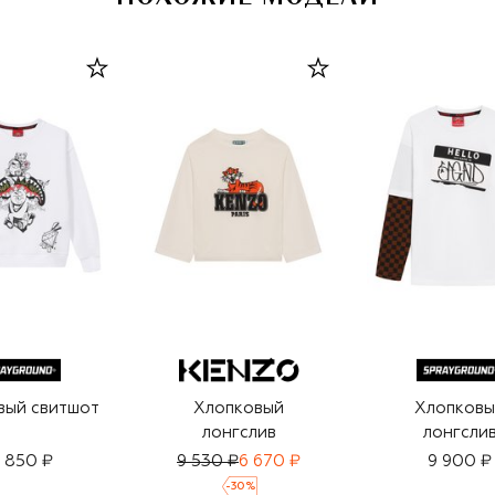
вый свитшот
Хлопковый
Хлопковы
лонгслив
лонгсли
3 850 ₽
9 530 ₽
6 670 ₽
9 900 ₽
-
30
%