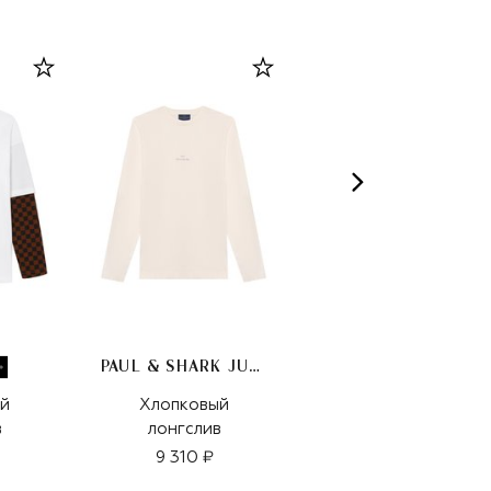
PAUL & SHARK JUNIOR
й
Хлопковый
Хлопковый свитшот
в
лонгслив
9 310 ₽
10 850 ₽
7 595 ₽
-
30
%