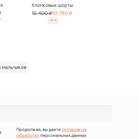
я
Хлопковые шорты
Льняная футболка
а
15 400 ₽
10 780 ₽
9 950 ₽
₽
-
30
%
 мальчиков
Продолжая, вы даете
согласие на
е
обработку
персональных данных