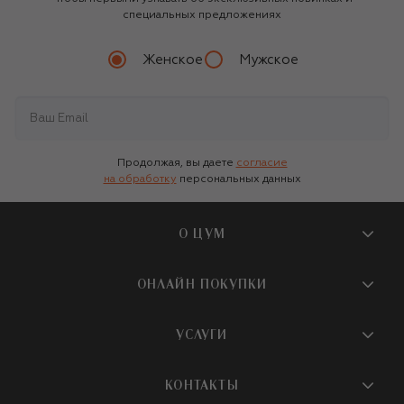
специальных предложениях
Женское
Мужское
Продолжая, вы даете
согласие
на обработку
персональных данных
О ЦУМ
О магазине
ОНЛАЙН ПОКУПКИ
Новости и события
Вопросы и ответы
УСЛУГИ
Бутики и ПВЗ ЦУМ
Мобильное приложение
Контакты
Шопинг-сервисы
КОНТАКТЫ
Доставка
Наша история