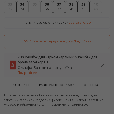
33
34
35
36
37
38
39
40
33
34
35
36
37
38
39
40
Получите заказ с примеркой
завтра c 10:00
10% бонусов за первую покупку
Подробнее
20% кешбэк для чёрной карты и 8% кешбэк для
оранжевой карты
С Альфа-Банком на карту ЦУМа
Подробнее
О ТОВАРЕ
РАЗМЕРЫ И ПОСАДКА
О БРЕНДЕ
Шлепанцы из телячьей кожи установили на подошву с едва
заметным каблуком. Модель с фирменной нашивкой на стельке
украсили объемной металлической монограммой DG.