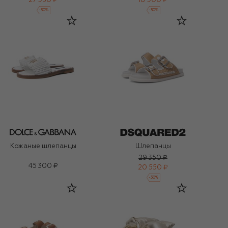
27 950 ₽
18 900 ₽
-
30
%
-
30
%
Кожаные шлепанцы
Шлепанцы
29 350 ₽
45 300 ₽
20 550 ₽
-
30
%