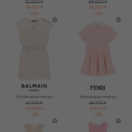
112 000 ₽
66 000 ₽
78 400 ₽
46 200 ₽
-
30
%
-
30
%
Хлопковое платье
Хлопковое платье
42 300 ₽
44 700 ₽
29 600 ₽
31 300 ₽
-
30
%
-
30
%