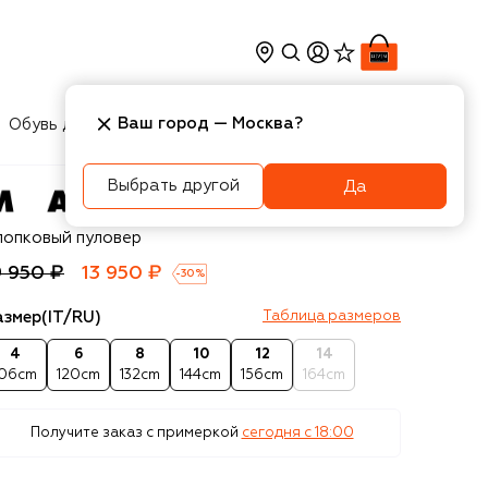
Ваш город —
Москва
?
Обувь для мальчиков
Игрушки
Аксесcуары
Выбрать другой
Да
rni
лопковый пуловер
9 950 ₽
13 950 ₽
-
30
%
азмер
(IT/RU)
Таблица размеров
4
6
8
10
12
14
106cm
120cm
132cm
144cm
156cm
164cm
Получите заказ с примеркой
сегодня c 18:00