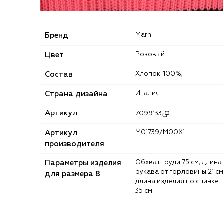
Бренд
Marni
Цвет
Розовый
Состав
Хлопок: 100%;
Страна дизайна
Италия
Артикул
7099133
Артикул
M01739/M00X1
производителя
Параметры изделия
Обхват груди 75 см, длина
рукава от горловины 21 см
для размера 8
длина изделия по спинке
35 см.