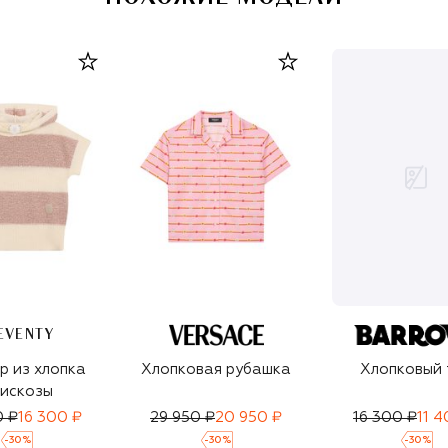
EVENTY
р из хлопка
Хлопковая рубашка
Хлопковый 
вискозы
0 ₽
16 300 ₽
29 950 ₽
20 950 ₽
16 300 ₽
11 4
-
30
%
-
30
%
-
30
%