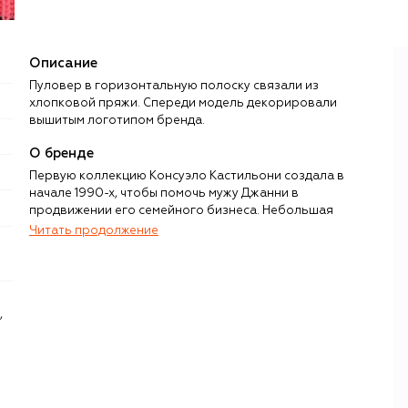
Описание
Пуловер в горизонтальную полоску связали из
хлопковой пряжи. Спереди модель декорировали
вышитым логотипом бренда.
О бренде
Первую коллекцию Консуэло Кастильони создала в
начале 1990-х, чтобы помочь мужу Джанни в
продвижении его семейного бизнеса. Небольшая
партия ярких и легких изделий из меха с
Читать продолжение
необработанными краями и без подкладки имела
большой успех и вдохновила Консуэло на открытие
собственного бренда. Так появилась жизнерадостная
марка Marni с эклектичным стилем, объединяющим
,
наивность и бунтарство, ретромотивы и футуризм.
Помимо акцентных принтов, для создания которых
нередко приглашают авангардных художников (модный
дом сотрудничал с Гэри Хьюмом, Брайаном Ри, Питером
Блейком, Ропом ван Мирло), коллекции отличаются