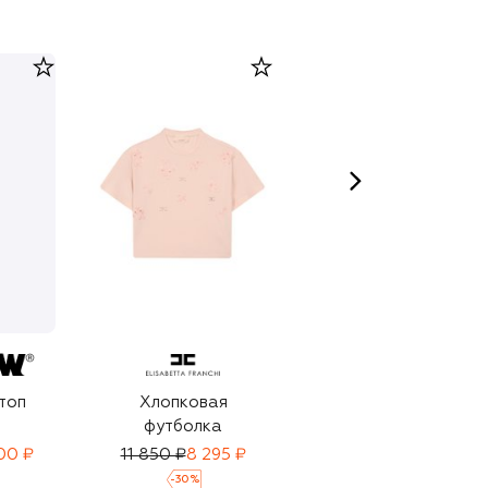
топ
Хлопковая
Хлопковая пижама
футболка
00 ₽
11 850 ₽
8 295 ₽
14 500 ₽
-
30
%