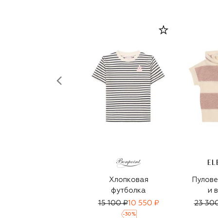
EL
Хлопковая
Пулове
футболка
и 
15 100 ₽
10 550 ₽
23 30
-
30
%