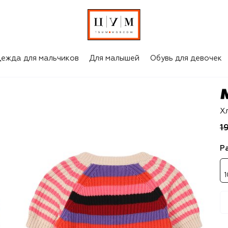
ежда для мальчиков
Для малышей
Обувь для девочек
Ma
Х
1
Р