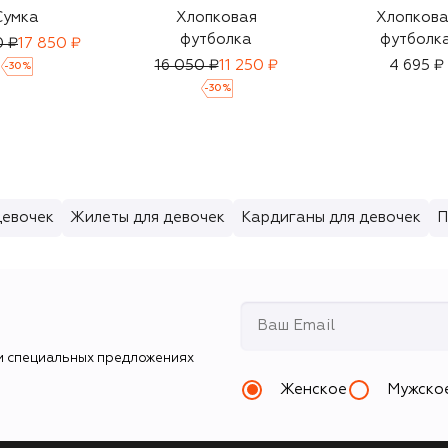
Сумка
Хлопковая
Хлопкова
футболка
футболк
0 ₽
17 850 ₽
16 050 ₽
11 250 ₽
4 695 ₽
-
30
%
-
30
%
девочек
Жилеты для девочек
Кардиганы для девочек
П
и специальных предложениях
Женское
Мужско