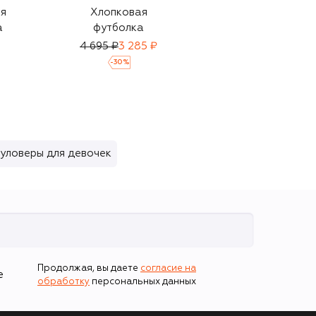
я
Хлопковая
Сумка
а
футболка
23 450 ₽
4 695 ₽
3 285 ₽
-
30
%
уловеры для девочек
Продолжая, вы даете
согласие на
е
обработку
персональных данных