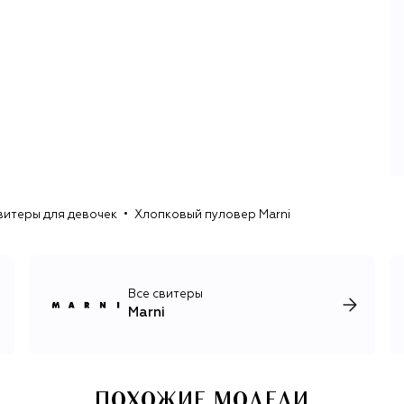
сочной цветовой палитрой, обилием декора и
выразительными фактурами. В одной вещи мех может
сочетаться с шелком, деним — с кружевом, а холщовая
ткань — с трикотажем. Вместе с женской, мужской и
детской одеждой бренд выпускает украшения, обувь и
сумки. В 2016 году, после более чем 20 лет работы,
Консуэло передала пост креативного директора
Франческо Риссо. Дизайнер смело интерпретирует
наследие Marni, черпая вдохновение в современном
искусстве и субкультуре 1990-х.
витеры для девочек
Хлопковый пуловер Marni
Все свитеры
Marni
ПОХОЖИЕ МОДЕЛИ