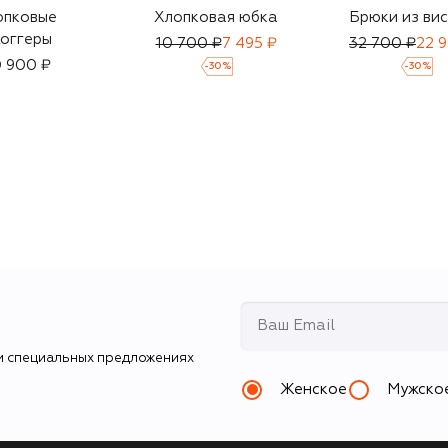
опковые
Хлопковая юбка
Брюки из ви
оггеры
10 700 ₽
7 495 ₽
32 700 ₽
22 
 900 ₽
-
30
%
-
30
%
и специальных предложениях
Женское
Мужско