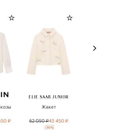
ELIE SAAB JUNIOR
скозы
Жакет
Рубашка из
вискозы
850 ₽
62 050 ₽
43 450 ₽
48 450 ₽
-
30
%