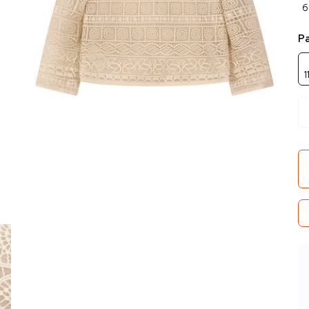
б
Р
1