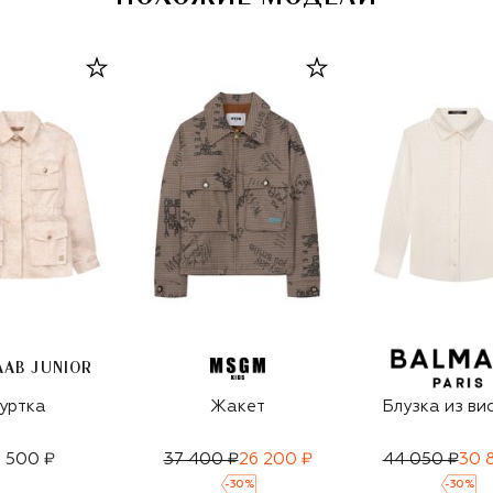
AAB JUNIOR
уртка
Жакет
Блузка из ви
 500 ₽
37 400 ₽
26 200 ₽
44 050 ₽
30 
-
30
%
-
30
%