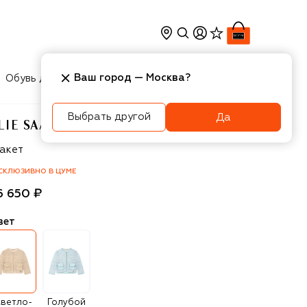
Ваш город —
Москва
?
Обувь для мальчиков
Игрушки
Аксесcуары
Выбрать другой
Да
LIE SAAB JUNIOR
ie Saab junior
акет
СКЛЮЗИВНО В ЦУМЕ
6 650 ₽
вет
ветло-
Голубой