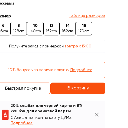
ежевый
азмер
Таблица размеров
6
8
10
12
14
16
16cm
128cm
140cm
152cm
162cm
170cm
Получите заказ с примеркой
завтра c 13:00
10% бонусов за первую покупку
Подробнее
В корзину
Быстрая покупка
20% кешбэк для чёрной карты и 8%
кешбэк для оранжевой карты
С Альфа-Банком на карту ЦУМа
Подробнее