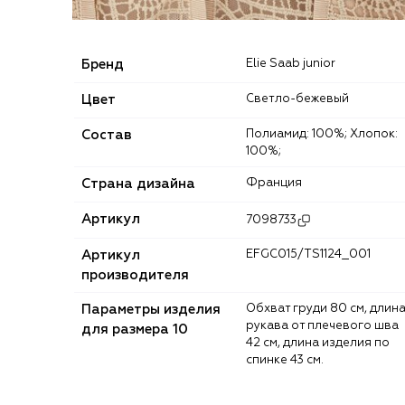
Бренд
Elie Saab junior
Цвет
Светло-бежевый
Состав
Полиамид: 100%; Хлопок:
100%;
Страна дизайна
Франция
Артикул
7098733
Артикул
EFGC015/TS1124_001
производителя
Параметры изделия
Обхват груди 80 см, длина
рукава от плечевого шва
для размера 10
42 см, длина изделия по
спинке 43 см.