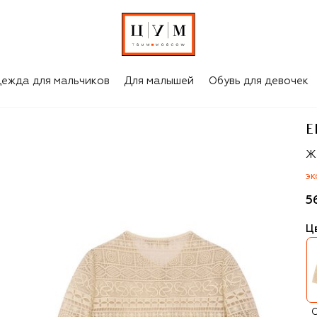
ежда для мальчиков
Для малышей
Обувь для девочек
E
El
Ж
ЭК
5
Ц
С