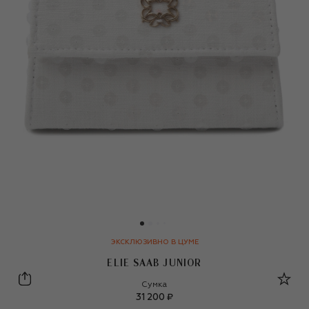
ЭКСКЛЮЗИВНО В ЦУМЕ
ELIE SAAB JUNIOR
Elie Saab junior
Сумка
31 200 ₽