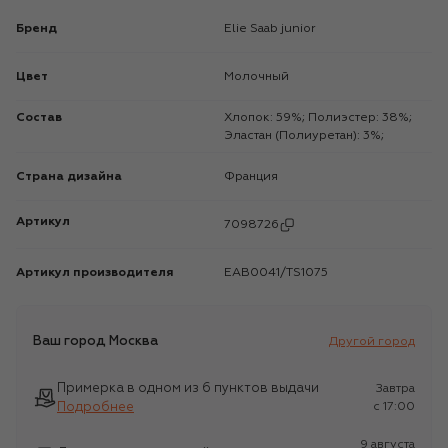
Бренд
Elie Saab junior
Цвет
Молочный
Состав
Хлопок: 59%; Полиэстер: 38%;
Эластан (Полиуретан): 3%;
Страна дизайна
Франция
Артикул
7098726
Артикул производителя
EAB0041/TS1075
Ваш город
Москва
Другой город
Примерка в одном из 6 пунктов выдачи
Завтра
Подробнее
c 17:00
9 августа