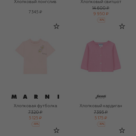
Хлопковый лонгслив
Хлопковый свитшот
14 600 ₽
7 345 ₽
9 950 ₽
-
30
%
Хлопковая футболка
Хлопковый кардиган
7 320 ₽
7 395 ₽
5 125 ₽
5 175 ₽
-
30
%
-
30
%