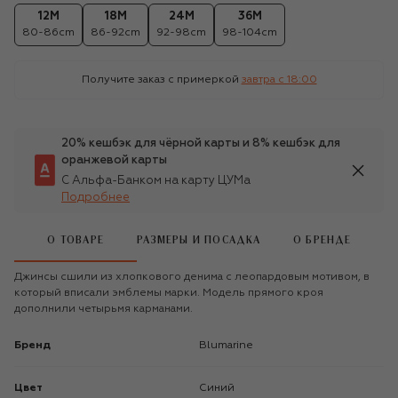
12M
18M
24M
36M
80-86cm
86-92cm
92-98cm
98-104cm
Получите заказ с примеркой
завтра c 18:00
20% кешбэк для чёрной карты и 8% кешбэк для
оранжевой карты
С Альфа-Банком на карту ЦУМа
Подробнее
О ТОВАРЕ
РАЗМЕРЫ И ПОСАДКА
О БРЕНДЕ
Джинсы сшили из хлопкового денима с леопардовым мотивом, в
который вписали эмблемы марки. Модель прямого кроя
дополнили четырьмя карманами.
Бренд
Blumarine
Цвет
Синий