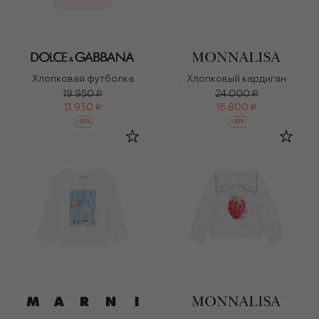
Хлопковая футболка
Хлопковый кардиган
19 950 ₽
24 000 ₽
13 950 ₽
16 800 ₽
-
30
%
-
30
%