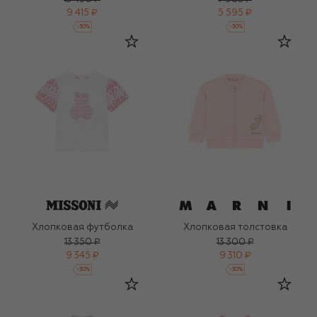
9 415 ₽
5 595 ₽
-
30
%
-
30
%
Хлопковая футболка
Хлопковая толстовка
13 350 ₽
13 300 ₽
9 345 ₽
9 310 ₽
-
30
%
-
30
%