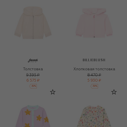
BILLIEBLUSH
Толстовка
Хлопковая толстовка
9 395 ₽
8 470 ₽
6 575 ₽
5 930 ₽
-
30
%
-
30
%