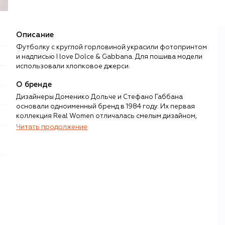
Описание
Футболку с круглой горловиной украсили фотопринтом
и надписью I love Dolce & Gabbana. Для пошива модели
использовали хлопковое джерси.
О бренде
Дизайнеры Доменико Дольче и Стефано Габбана
основали одноименный бренд в 1984 году. Их первая
коллекция Real Women отличалась смелым дизайном,
чувственностью, подчеркнутой женственностью и
Читать продолжение
театральностью. Именно эти черты впоследствии станут
узнаваемым почерком дизайнерского дуэта и сделают
бренд Dolce & Gabbana синонимом итальянской
роскоши и гламура.
Уже более 40 лет в коллекциях своего бренда Дольче и
Габбана воспевают культуру и традиции дорогих их
сердцам уголков Италии — от Палермо до Милана.
Однако именно Сицилия, ее флора, фауна, искусство и
даже образ вдовы мафиози в черном кружеве и