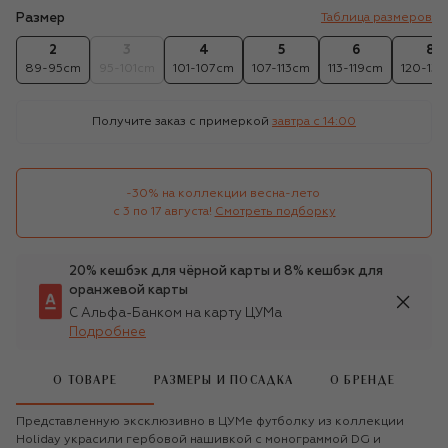
Размер
Таблица размеров
2
3
4
5
6
8
89-95cm
95-101cm
101-107cm
107-113cm
113-119cm
120-131
Получите заказ с примеркой
завтра c 14:00
-30% на коллекции весна-лето 

с 3 по 17 августа!
Смотреть подборку
20% кешбэк для чёрной карты и 8% кешбэк для
оранжевой карты
С Альфа-Банком на карту ЦУМа
Подробнее
О ТОВАРЕ
РАЗМЕРЫ И ПОСАДКА
О БРЕНДЕ
Представленную эксклюзивно в ЦУМе футболку из коллекции
Holiday украсили гербовой нашивкой с монограммой DG и