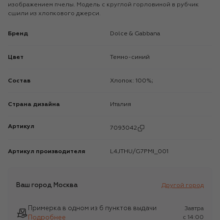
изображением пчелы. Модель с круглой горловиной в рубчик
сшили из хлопкового джерси.
Бренд
Dolce & Gabbana
Цвет
Темно-синий
Состав
Хлопок: 100%;
Страна дизайна
Италия
Артикул
7093042
Артикул производителя
L4JTHU/G7PMI_001
Ваш город
Москва
Другой город
Примерка в одном из 6 пунктов выдачи
Завтра
Подробнее
c 14:00