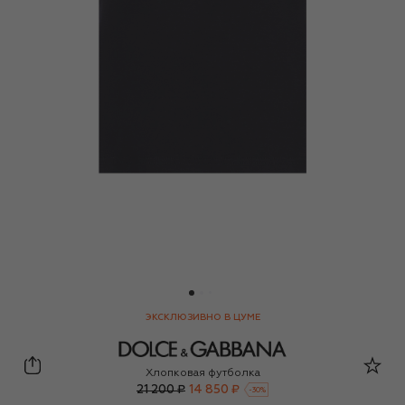
ЭКСКЛЮЗИВНО В ЦУМЕ
Dolce & Gabbana
Хлопковая футболка
21 200 ₽
14 850 ₽
-
30
%