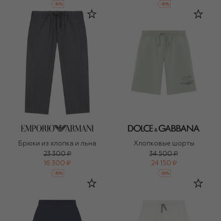
-
30
%
-
30
%
Брюки из хлопка и льна
Хлопковые шорты
23 300 ₽
34 500 ₽
16 300 ₽
24 150 ₽
-
30
%
-
30
%