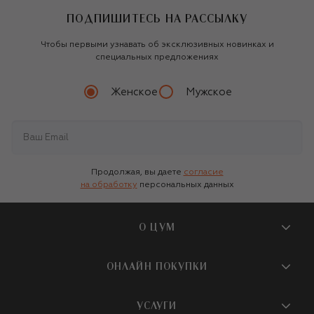
ПОДПИШИТЕСЬ НА РАССЫЛКУ
Чтобы первыми узнавать об эксклюзивных новинках и
специальных предложениях
Женское
Мужское
Продолжая, вы даете
согласие
на обработку
персональных данных
О ЦУМ
О магазине
ОНЛАЙН ПОКУПКИ
Новости и события
Вопросы и ответы
УСЛУГИ
Бутики и ПВЗ ЦУМ