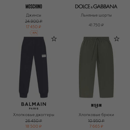
Джинсы
Льняные шорты
24 900 ₽
41 750 ₽
17 450 ₽
-
30
%
Хлопковые джоггеры
Хлопковые брюки
26 450 ₽
10 950 ₽
18 500 ₽
7 665 ₽