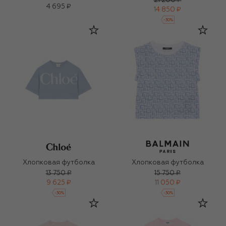
21 200 ₽
4 695 ₽
14 850 ₽
-
30
%
Хлопковая футболка
Хлопковая футболка
13 750 ₽
15 750 ₽
9 625 ₽
11 050 ₽
-
30
%
-
30
%