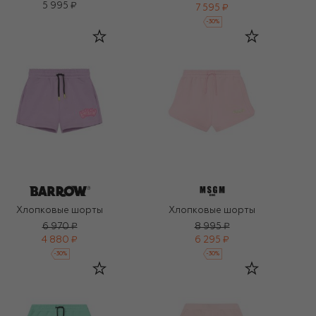
5 995 ₽
7 595 ₽
-
30
%
Хлопковые шорты
Хлопковые шорты
6 970 ₽
8 995 ₽
4 880 ₽
6 295 ₽
-
30
%
-
30
%