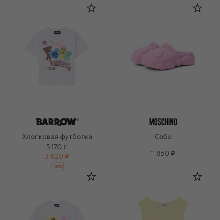
Хлопковая футболка
Сабо
5 170 ₽
11 850 ₽
3 620 ₽
-
30
%