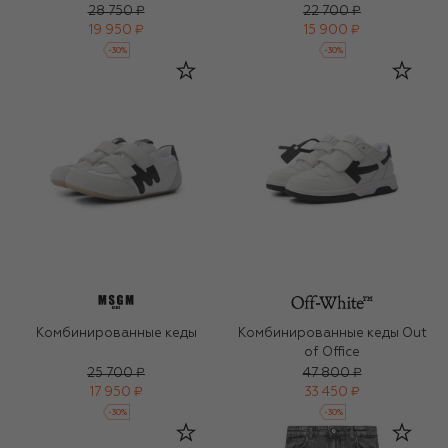
28 750 ₽
22 700 ₽
19 950 ₽
15 900 ₽
-
30
%
-
30
%
Комбинированные кеды
Комбинированные кеды Out
of Office
25 700 ₽
47 800 ₽
17 950 ₽
33 450 ₽
-
30
%
-
30
%