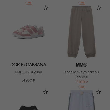
-
30
%
-
30
%
Кеды DG Original
Хлопковые джоггеры
17 300 ₽
31 950 ₽
12 100 ₽
-
30
%