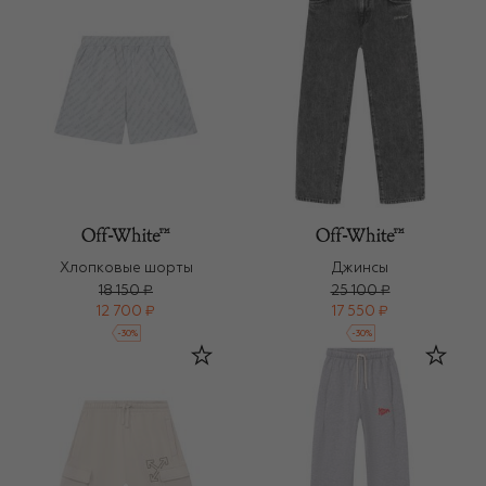
Хлопковые шорты
Джинсы
18 150 ₽
25 100 ₽
12 700 ₽
17 550 ₽
-
30
%
-
30
%