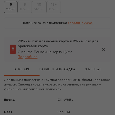
6
8
10
12+
116cm
128cm
140cm
158cm
Получите заказ с примеркой
сегодня c 20:00
20% кешбэк для чёрной карты и 8% кешбэк для
оранжевой карты
С Альфа-Банком на карту ЦУМа
Подробнее
О ТОВАРЕ
РАЗМЕРЫ И ПОСАДКА
О БРЕНДЕ
Для пошива лонгслива с круглой горловиной выбрали хлопковое
джерси. Спереди модель украсили логотипом, а на рукавах –
фирменной диагональной полоской.
Бренд
Off-White
Цвет
Черный