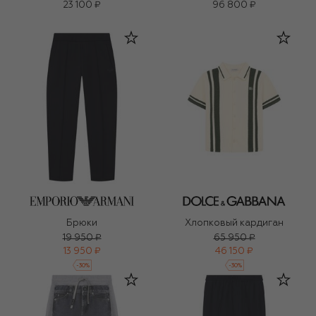
23 100 ₽
96 800 ₽
Брюки
Хлопковый кардиган
19 950 ₽
65 950 ₽
13 950 ₽
46 150 ₽
-
30
%
-
30
%