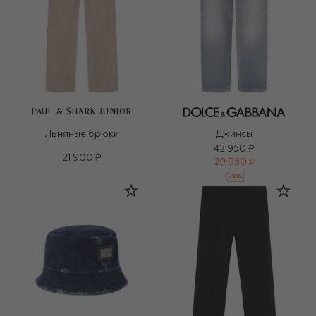
PAUL & SHARK JUNIOR
Льняные брюки
Джинсы
42 950 ₽
21 900 ₽
29 950 ₽
-
30
%