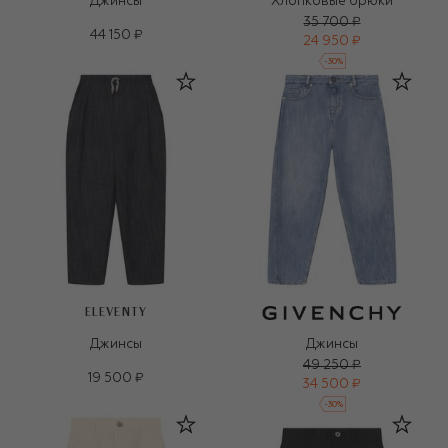
Джинсы
Хлопковые брюки
35 700 ₽
44 150 ₽
24 950 ₽
-
30
%
ELEVENTY
Джинсы
Джинсы
49 250 ₽
19 500 ₽
34 500 ₽
-
30
%