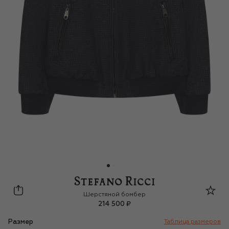
Stefano Ricci Junior
Шерстяной бомбер
214 500 ₽
Размер
Таблица размеров