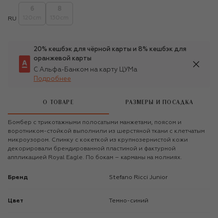
6
8
120cm
130cm
RU
20% кешбэк для чёрной карты и 8% кешбэк для
оранжевой карты
С Альфа-Банком на карту ЦУМа
Подробнее
О ТОВАРЕ
РАЗМЕРЫ И ПОСАДКА
Бомбер с трикотажными полосатыми манжетами, поясом и
воротником-стойкой выполнили из шерстяной ткани с клетчатым
микроузором. Спинку с кокеткой из крупнозернистой кожи
декорировали брендированной пластиной и фактурной
аппликацией Royal Eagle. По бокам – карманы на молниях.
Бренд
Stefano Ricci Junior
Цвет
Темно-синий