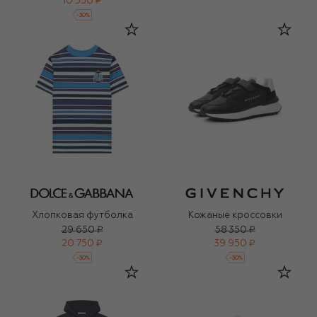
10 550 ₽
-
30
%
Хлопковая футболка
Кожаные кроссовки
29 650 ₽
58 350 ₽
20 750 ₽
39 950 ₽
-
30
%
-
30
%