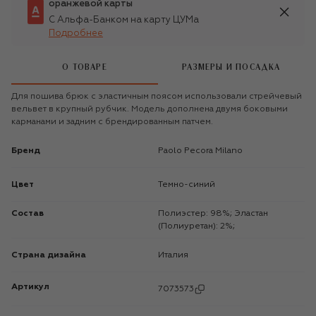
оранжевой карты
С Альфа-Банком на карту ЦУМа
Подробнее
О ТОВАРЕ
РАЗМЕРЫ И ПОСАДКА
Для пошива брюк с эластичным поясом использовали стрейчевый
вельвет в крупный рубчик. Модель дополнена двумя боковыми
карманами и задним с брендированным патчем.
Бренд
Paolo Pecora Milano
Цвет
Темно-синий
Состав
Полиэстер: 98%; Эластан
(Полиуретан): 2%;
Страна дизайна
Италия
Артикул
7073573