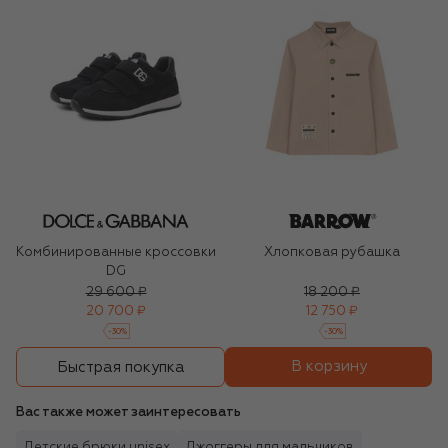
Комбинированные кроссовки
Хлопковая рубашка
DG
29 600 ₽
18 200 ₽
20 700 ₽
12 750 ₽
-
30
%
-
30
%
В корзину
Быстрая покупка
Вас также может заинтересовать
Детские брюки unisex
Джоггеры для мальчиков