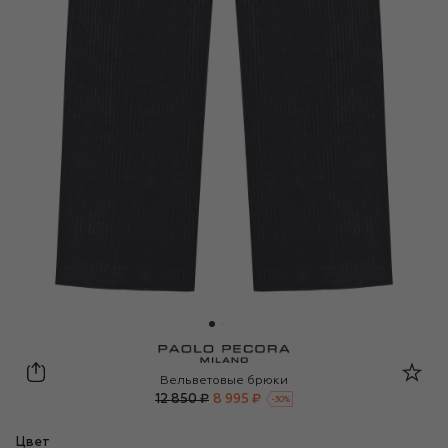
Paolo Pecora Milano
Вельветовые брюки
12 850 ₽
8 995 ₽
-
30
%
Цвет