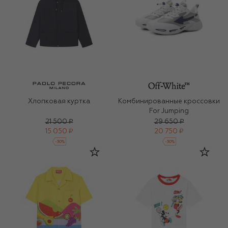
Хлопковая куртка
Комбинированные кроссовки
For Jumping
21 500 ₽
29 650 ₽
15 050 ₽
20 750 ₽
-
30
%
-
30
%