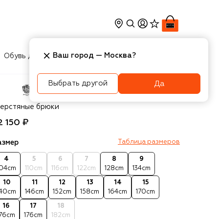
Ваш город —
Москва
?
Обувь для мальчиков
Игрушки
Аксесcуары
Выбрать другой
Да
l Lago
ерстяные брюки
2 150 ₽
азмер
Таблица размеров
4
5
6
7
8
9
104cm
110cm
116cm
122cm
128cm
134cm
10
11
12
13
14
15
140cm
146cm
152cm
158cm
164cm
170cm
16
17
18
176cm
176cm
182cm