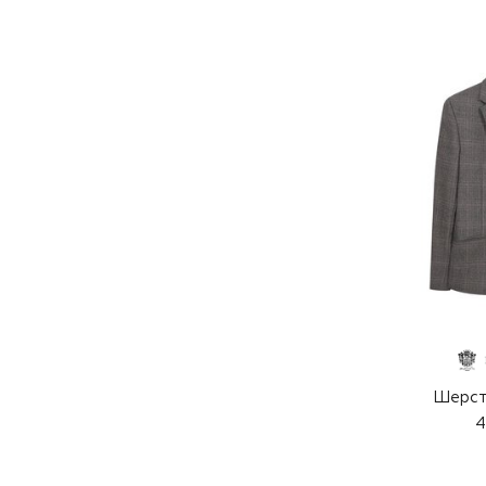
Шерст
4