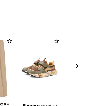
-
30
%