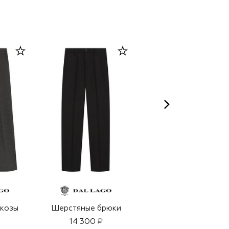
ELEVENTY
скозы
Шерстяные брюки
Шерстяные брюки
14 300 ₽
24 450 ₽
17 100 ₽