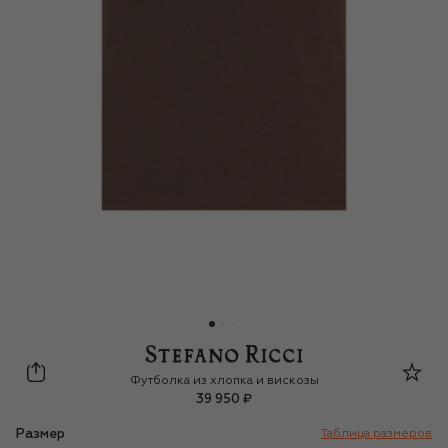
Stefano Ricci Junior
Футболка из хлопка и вискозы
39 950 ₽
Размер
Таблица размеров