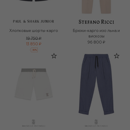
PAUL & SHARK JUNIOR
Хлопковые шорты-карго
Брюки-карго изо льна и
вискозы
19 750 ₽
96 800 ₽
13 850 ₽
-
30
%