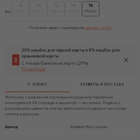
8
10
12
14
16
130cm
140cm
150cm
165cm
170cm
RU
Получите заказ с примеркой
завтра c 10:00
20% кешбэк для чёрной карты и 8% кешбэк для
оранжевой карты
С Альфа-Банком на карту ЦУМа
Подробнее
О ТОВАРЕ
РАЗМЕРЫ И ПОСАДКА
Футболку с рифленой горловиной украсили бархатной
монограммой SR спереди и вышитой — на спинке. Модель с
рельефными швами на плечах выполнили из джерси на основе
хлопка и вискозы.
Бренд
Stefano Ricci Junior