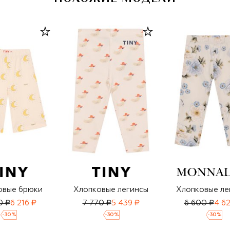
овые брюки
Хлопковые легинсы
Хлопковые ле
0 ₽
6 216 ₽
7 770 ₽
5 439 ₽
6 600 ₽
4 6
-
30
%
-
30
%
-
30
%