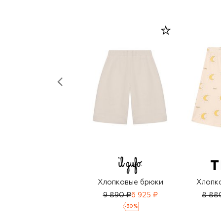
Хлопковые брюки
Хлопк
9 890 ₽
6 925 ₽
8 88
-
30
%