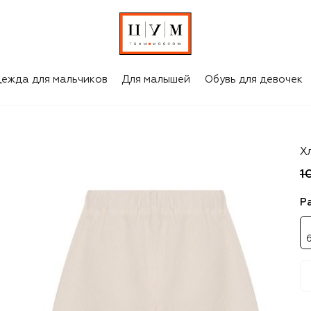
ежда для мальчиков
Для малышей
Обувь для девочек
Il
Х
1
Р