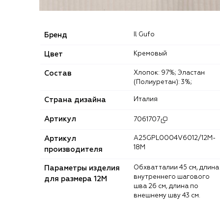
Бренд
Il Gufo
Цвет
Кремовый
Состав
Хлопок: 97%; Эластан
(Полиуретан): 3%;
Страна дизайна
Италия
Артикул
7061707
Артикул
A25GPL0004V6012/12M-
18M
производителя
Параметры изделия
Обхват талии 45 см, длина
внутреннего шагового
для размера 12M
шва 26 см, длина по
внешнему шву 43 см.