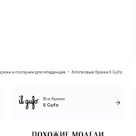
ребенку радость, ощущение легкости и свободы. Во
главе угла — тщательно продуманный крой, который
учитывает особенности всех возрастов, и материалы
высокого качества. В работе используют нежный
органический хлопок, шерсть мериноса, альпака,
кашемир, технологичный дышащий Sensitive® Fabrics для
спортивной линейки. За настроение отвечают сочетания
цветов, авторские принты как из книг со сказками,
забавные аппликации, романтичные воланы и вышивка.
Брюки и ползунки для младенцев
Хлопковые брюки Il Gufo
Все брюки
Il Gufo
ПОХОЖИЕ МОДЕЛИ