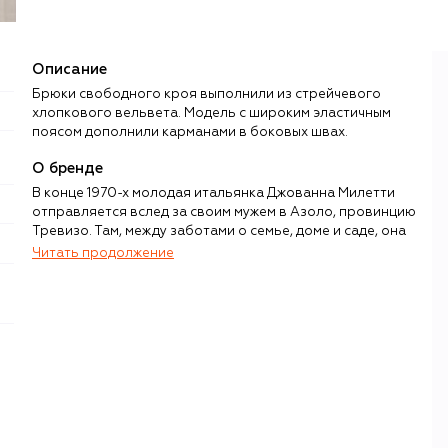
Описание
Брюки свободного кроя выполнили из стрейчевого
хлопкового вельвета. Модель с широким эластичным
поясом дополнили карманами в боковых швах.
О бренде
В конце 1970-х молодая итальянка Джованна Милетти
отправляется вслед за своим мужем в Азоло, провинцию
Тревизо. Там, между заботами о семье, доме и саде, она
успевает шить — сначала пеленки и слюнявчики, затем
Читать продолжение
все более сложные вещи, которые пользуются спросом
у местных мам. Работать получается только ночью:
отсюда — прозвище «сова», Il Gufo, очень скоро
ставшее названием для известного на весь мир бренда
детской одежды. Семейные ценности компании
поддерживают продолжающие дело сын и дочь
Джованны, Гвидо и Алессандра Кьявелли.
Творческое кредо итальянской марки — «дети, одетые
как дети»: одежда, обувь и аксессуары должны дарить