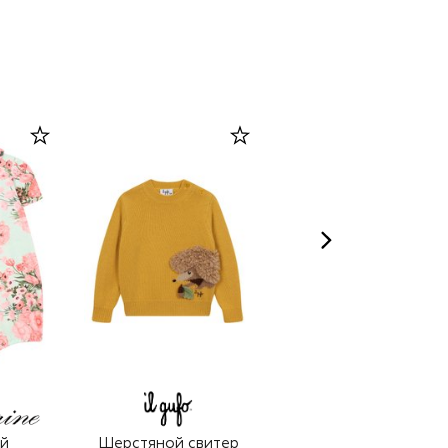
й
Шерстяной свитер
Хлопковый