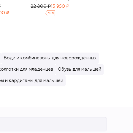
к
кардиган
22 800 ₽
15 950 ₽
00 ₽
8 640 ₽
5 995 ₽
-
30
%
-
30
%
Боди и комбинезоны для новорождённых
колготки для младенцев
Обувь для малышей
ры и кардиганы для малышей