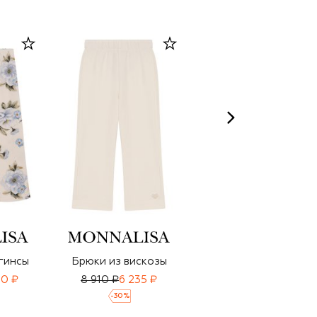
гинсы
Брюки из вискозы
Брюки
20 ₽
8 910 ₽
6 235 ₽
10 350 ₽
7 245 ₽
-
30
%
-
30
%